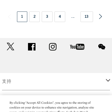
1
2
3
4
...
13
twitter
facebook
instagram
youtube
wec
支持
企業
By clicking “Accept All Cookies”, you agree to the storing of
cookies on your device to enhance site navigation, analyze site