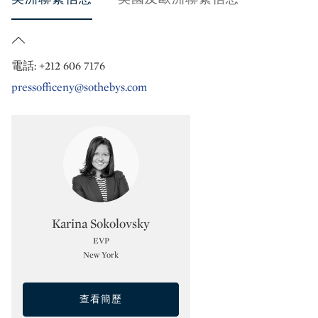
電話: +212 606 7176
pressofficeny@sothebys.com
Type: specialist
Karina Sokolovsky
EVP
New York
查看簡歷