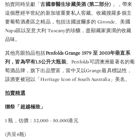
拍賣同時呈獻「
古國泰醫生珍藏美酒 (第二部分)
」，帶來
這個歷經半世紀的新加坡重要私人窖藏。收藏搜羅多個主
要葡萄酒產區之精品，包括法國波爾多的 Gironde、美國
Napa區以至意大利 Tuscany的珍釀，盡顯藏家廣濶的收藏
品味。
其他亮眼拍品包括
Penfolds Grange 1979 至 2003年垂直系
列，皆為罕有1.5公升大瓶裝
。Penfolds可謂澳洲最著名的葡
萄酒品牌，旗下出品豐富，當中又以Grange最具標誌性，
該酒更被冠以「Heritage Icon of South Australia」美名。
拍賣精選
獺祭「超越極致」
1 瓶，估價：32,000 - 50,000港元
(共呈6瓶)