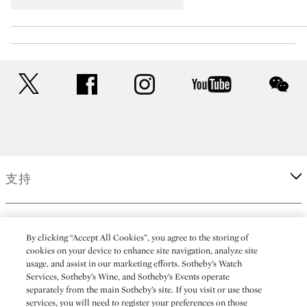
twitter
facebook
instagram
youtube
wec
支持
企業
By clicking “Accept All Cookies”, you agree to the storing of
cookies on your device to enhance site navigation, analyze site
usage, and assist in our marketing efforts. Sotheby’s Watch
更多
Services, Sotheby’s Wine, and Sotheby’s Events operate
separately from the main Sotheby’s site. If you visit or use those
services, you will need to register your preferences on those