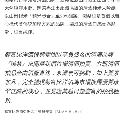
天然純淨水源。獺祭專注出產最高級的清酒純米大吟釀，
以山田錦米「精米步合」至50%釀製。獺祭也是首個以離
心機代替傳統加壓方式的品牌，製成的清酒口感更為順
滑，也更純淨。
蘇富比洋酒很興奮能以享負盛名的清酒品牌
『獺祭』來開展我們首場清酒拍賣。六瓶清酒
拍品全由酒廠直送，來源無可挑剔，加上質素
非凡，完全體現蘇富比洋酒為市場搜羅優質珍
罕佳釀的決心，並見證其越日趨豐富的拍品種
類。
蘇富比洋酒亞洲區主管貝安霖（ADAM BILBEY）