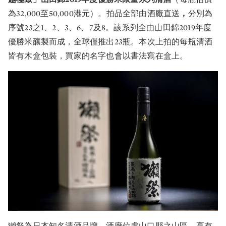
為32,000至50,000港元）。拍品全部由酒廠直送
，
分別為
序號23之1、2、3、6、7及8。該系列全由山田錦2019年度
優勝米釀製而成，全球僅推出23瓶。本次上拍的每瓶清酒
皆有木盒包裝，買家的名字也會以書法寫在盒上。
獺祭為日本知名清酒品牌，酒廠位處山口縣之山區，享有