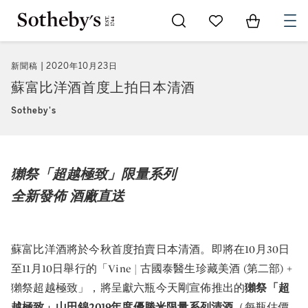
Go to My Favorites
Items in Sh
0
新聞稿
2020年10月23日
蘇富比洋酒首度上拍日本清酒
Sotheby's
獺祭「超越極致」限量系列
全新發佈 酒廠直送
蘇富比洋酒將於今秋首度拍賣日本清酒。即將在10月30日
至11月10日舉行的「Vine | 古國泰醫生珍藏美酒 (第二部) +
獺祭超越極致」，將呈獻六瓶今天剛宣佈推出的
獺祭「超
越極致」山田錦2019年度優勝米限量系列清酒
（每瓶估價