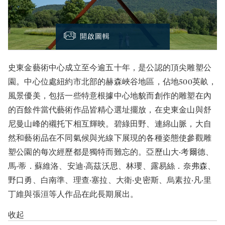
開啟圖輯
史東金藝術中心成立至今逾五十年，是公認的頂尖雕塑公
園。中心位處紐約市北部的赫森峽谷地區，佔地500英畝，
風景優美，包括一些特意根據中心地貌而創作的雕塑在內
的百餘件當代藝術作品皆精心選址擺放，在史東金山與舒
尼曼山峰的襯托下相互輝映。碧綠田野、連綿山脈，大自
然和藝術品在不同氣候與光線下展現的各種姿態使參觀雕
塑公園的每次經歷都是獨特而難忘的。亞歷山大‧考爾德、
馬‧蒂．蘇維洛、安迪‧高茲沃思、林瓔、露易絲．奈弗森、
野口勇、白南準、理查‧塞拉、大衛‧史密斯、烏素拉‧凡‧里
丁維與張洹等人作品在此長期展出。
收起