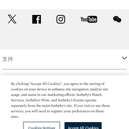
twitter
facebook
instagram
youtube
wec
支持
企業
By clicking “Accept All Cookies”, you agree to the storing of
cookies on your device to enhance site navigation, analyze site
usage, and assist in our marketing efforts. Sotheby’s Watch
更多
Services, Sotheby’s Wine, and Sotheby’s Events operate
separately from the main Sotheby’s site. If you visit or use those
services, you will need to register your preferences on those
sites.
(C) 2026 Sotheby's
Cookies Settings
Accept All Cookies