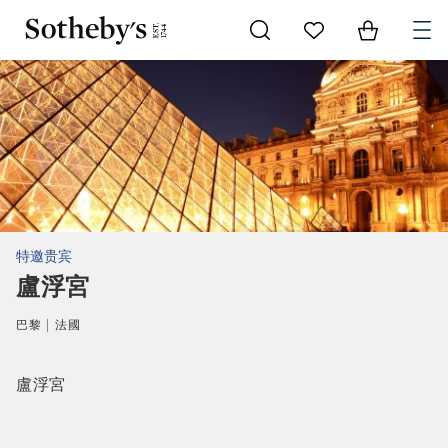
Go to My Favorites
Items in Sh
0
特邀贵宾
盧浮宮
巴黎 | 法國
盧浮宮