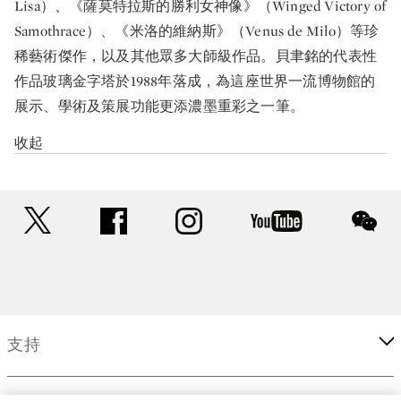
Lisa）、《薩莫特拉斯的勝利女神像》（Winged Victory of
Samothrace）、《米洛的維納斯》（Venus de Milo）等珍
稀藝術傑作，以及其他眾多大師級作品。貝聿銘的代表性
作品玻璃金字塔於1988年落成，為這座世界一流博物館的
展示、學術及策展功能更添濃墨重彩之一筆。
收起
twitter
facebook
instagram
youtube
wec
支持