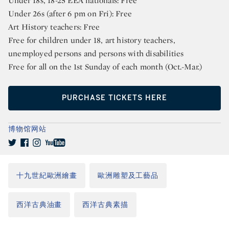
Under 18s, 18-25 EEA nationals: Free
Under 26s (after 6 pm on Fri): Free
Art History teachers: Free
Free for children under 18, art history teachers,
unemployed persons and persons with disabilities
Free for all on the 1st Sunday of each month (Oct.-Mar.)
PURCHASE TICKETS HERE
博物馆网站
十九世紀歐洲繪畫
歐洲雕塑及工藝品
西洋古典油畫
西洋古典素描