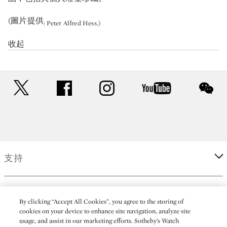
(圖片提供
: Peter Alfred Hess.)
收起
twitter
facebook
instagram
youtube
wec
支持
企業
By clicking “Accept All Cookies”, you agree to the storing of
cookies on your device to enhance site navigation, analyze site
usage, and assist in our marketing efforts. Sotheby’s Watch