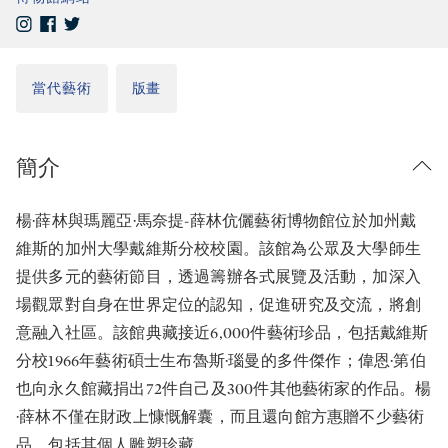
當代藝術
版畫
簡介
楊·薛林與瑪麗亞·馬奈提-薛林伉儷藝術博物館位於加州戴
維斯的加州大學戴維斯分校校園。該館為公眾及大學師生
提供多元的藝術節目，透過籌辦各式展覽及活動，加深入
場觀眾對自身在世界定位的認知，促進研究及交流，將創
意融入社區。該館典藏接近6,000件藝術珍品，包括戴維斯
分校1966年藝術碩士生布魯斯·瑙曼的多件傑作；偉恩·第伯
也向永久館藏捐出72件自己及300件其他藝術家的作品。楊
·薛林不僅在財政上慷慨解囊，而且還向館方惠贈不少藝術
品，包括其個人雕塑珍藏。