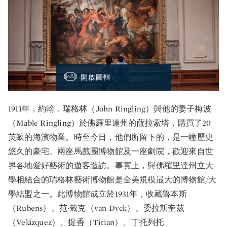
開啟圖輯
1911年，約翰．瑞格林（John Ringling）與他的妻子梅波
（Mable Ringling）於佛羅里達州的薩拉索塔，購買了20
英畝的海濱物業。時至今日，他們所留下的，是一幢歷史
悠久的豪宅、兩座馬戲團博物館及一座劇院，歡迎來自世
界各地愛好藝術的遊客造訪。事實上，與佛羅里達州立大
學相結合的瑞格林藝術博物館是全美規模最大的博物館/大
學結盟之一。此博物館成立於1931年，收藏魯本斯
（Rubens）、范‧戴克（van Dyck）、委拉斯奎茲
（Velázquez）、提香（Titian）、丁托列托