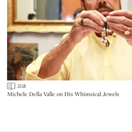
Type: story
訪談
CATEGORY:
Michele Della Valle on His Whimsical Jewels