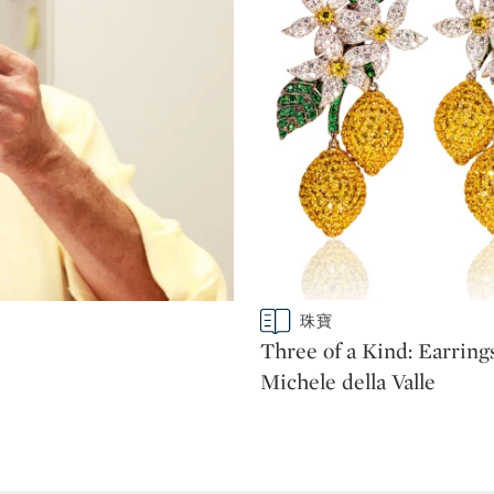
Type: story
珠寶
CATEGORY:
Three of a Kind: Earring
Michele della Valle