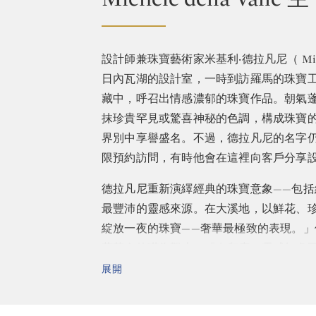
設計師兼珠寶藝術家米基利‧德拉凡尼（ Miche
日內瓦湖的設計室，一時到訪羅馬的珠寶
藏中，呼召出情感濃郁的珠寶作品。朝氣
抹珍貴罕見或驚喜神秘的色調，構成珠寶
界別中享譽盛名。不過，德拉凡尼的名字
限預約訪問，有時他會在這裡向客戶分享
德拉凡尼重新演繹經典的珠寶意象——包
最豐沛的靈感來源。在大溪地，以鮮花、
綻放一夜的珠寶——奢華最極致的表現。
蔬菜令他嘆為觀止。「在印度，靈感無處
展開
德拉凡尼表示：「如果沒有前往印度或遠
想像如何能創造珠寶。珠寶設計因寶石而