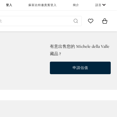
登入
蘇富比特邀貴賓登入
簡介
語言
Go to My Favor
Items i
0
有意出售您的 Michele della Valle
藏品 ?
申請估值