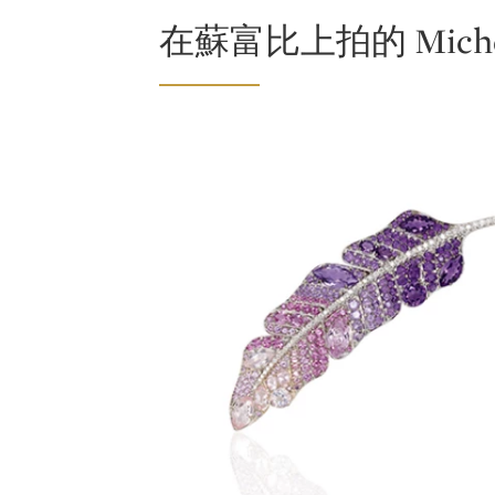
音樂感鋪墊色彩、線條和起伏變化。這種
在蘇富比上拍的 Michele 
的經歷。