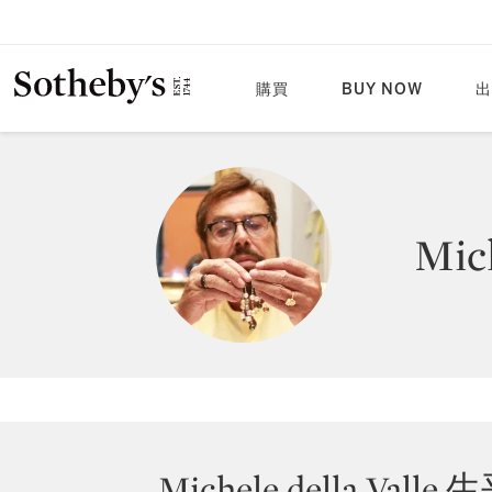
購買
BUY NOW
出
Mich
Michele della Valle 