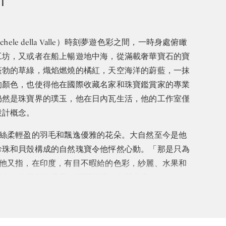
le della Valle）時刻夢遊色彩之間，一時身處俯瞰
工坊，又或者在船上暢遊地中海，從滿載奢華寶石的寶
蓬勃的草綠，熾焰燃燒的橘紅，天空海洋的蔚藍，一抹
的顏色，也使得他在國際收藏名家和珠寶鑑賞家的專業
仍然是珠寶界的璞玉，他在日內瓦生活，他的工作室僅
設計概念。
括絲柔輕盈的羽毛和飄逸優雅的花朵。大自然至今是他
珍珠和貝殼構成的自然瑰寶令他怦然心動。「那是只為
」他又指，在印度，有目不暇給的色彩，紗麗、水果和
不在，你要做的只是，張開雙眼，敞開心扉。」
東經歷尋找寶石的過程，少了這趟旅程的魔力，我無法
誕生，不能反其道而行。」在德拉凡尼的設計中，他以