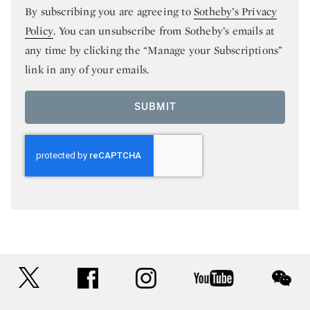
By subscribing you are agreeing to
Sotheby’s Privacy
Policy
. You can unsubscribe from Sotheby’s emails at
any time by clicking the “Manage your Subscriptions”
link in any of your emails.
SUBMIT
twitter
facebook
instagram
youtube
wec