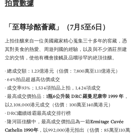
拍賣數據
「至尊珍酩薈藏」（7月5至6日）
上拍佳釀來自一位美國藏家精心蒐集三十多年的窖藏，憑
其對美食的熱愛、周遊列國的經驗，以及與不少酒莊所建
立的交情，使他有機會接觸及品嚐珍罕的絶頂佳釀。
· 總成交額：1.23億港元（估價：7,800萬至1.11億港元）
· 64%拍品超越高估價成交
· 成交率93%；1,534項拍品上拍，1,424項成交
· 最高成交價拍品：
1瓶6公升裝 DRC 羅曼尼康帝 1999 年
，
以2,108,000港元成交（估價：100萬至140萬港元）
· DRC繼續雄霸最高成交排行榜
· 隆河區佳釀中，最高成交價拍品為一箱
Ermitage Cuvée
Cathelin 1990年
，以992,000港元拍出（估價：85萬至110萬