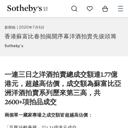
Go to My Favorites
Items in Sh
0
新聞稿
2020年7月6日
香港蘇富比春拍揭開序幕洋酒拍賣先拔頭籌
Sotheby's
一連三日之洋酒拍賣總成交額達1.77億
港元，超越高估價，成交額為蘇富比亞
洲洋酒拍賣系列歷來第三高，共
2600+項拍品成交
兩個單一藏家專場之成交額皆超越高估價：
「至尊珍酩薈藏」以1.23億港元成交