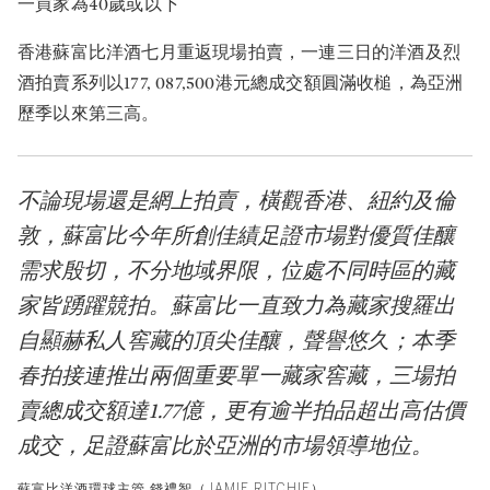
一買家為40歲或以下
香港蘇富比洋酒七月重返現場拍賣，一連三日的洋酒及烈
酒拍賣系列以177, 087,500港元總成交額圓滿收槌，為亞洲
歷季以來第三高。
不論現場還是網上拍賣，橫觀香港、紐約及倫
敦，蘇富比今年所創佳績足證市場對優質佳釀
需求殷切，不分地域界限，位處不同時區的藏
家皆踴躍競拍。蘇富比一直致力為藏家搜羅出
自顯赫私人窖藏的頂尖佳釀，聲譽悠久；本季
春拍接連推出兩個重要單一藏家窖藏，三場拍
賣總成交額達1.77億，更有逾半拍品超出高估價
成交，足證蘇富比於亞洲的市場領導地位。
蘇富比洋酒環球主管 錢禮智（JAMIE RITCHIE）