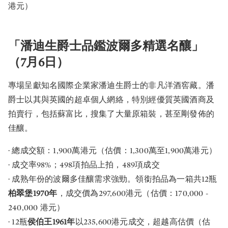
港元）
「潘迪生爵士品鑑波爾多精選名釀」
（7月6日）
專場呈獻知名國際企業家潘迪生爵士的非凡洋酒窖藏。潘
爵士以其與英國的超卓個人網絡，特別經優質英國酒商及
拍賣行，包括蘇富比，搜集了大量原箱裝，甚至剛發佈的
佳釀。
· 總成交額：1,900萬港元（估價：1,300萬至1,900萬港元）
· 成交率98%；498項拍品上拍，489項成交
· 成熟年份的波爾多佳釀需求強勁。領銜拍品為一箱共12瓶
柏翠堡1970年
，成交價為297,600港元（估價：170,000 -
240,000 港元）
· 12瓶
侯伯王1961年
以235,600港元成交，超越高估價（估