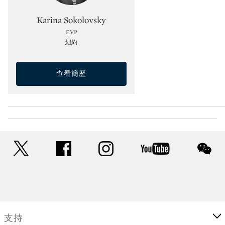
Type: specialist
Karina Sokolovsky
EVP
紐約
查看簡歷
twitter
facebook
instagram
youtube
wec
支持