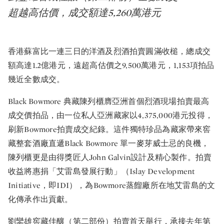
超越高估價，成交額達5,260萬港元
香港蘇富比一連三日的洋酒及烈酒拍賣圓滿收槌，總成交
額高達1.2億港元，遠超高估價之9,500萬港元，1,153項拍品
幾近全數成交。
Black Bowmore 典藏陳列櫃膺亞洲首個烈酒現場拍賣最高
成交價拍品，由一位私人亞洲藏家以4,375,000港元投得，
刷新Bowmore拍賣成交紀錄。這件獨特珍品為藏家帶來窖
藏整套酒廠直遞Black Bowmore 單一麥芽威士忌的良機，
陳列櫃更是由得獎匠人John Galvin設計及精心製作。拍賣
收益將惠捐「艾雷島發展行動」（Islay Development
Initiative，即IDI），為Bowmore蒸餾廠所在地艾雷島的文
化傳承作出貢獻。
劉鑾雄窖藏佳釀（第二部份）拍賣首天舉行，承接去年第