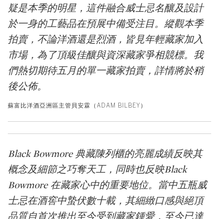
疑是本季的明星，這件融合威士忌名釀及設計
於一身的工藝品在預展中備受注目。縱觀本季
拍賣，不論洋酒還是烈酒，皆見年輕藏家加入
市場，為了頂級佳釀與資深藏家爭相競標。我
們熱切期待五月的單一藏家拍賣，詳情將於稍
後公佈。
蘇富比洋酒亞洲區主管貝安霖（ADAM BILBEY）
Black Bowmore 典藏陳列櫃的亮麗成績反映其
概念及細節之巧奪天工，同時也反映Black
Bowmore 在藏家心中的重要地位。當中五瓶威
士忌在酒窖中蟄伏數十載，其細緻口感與絕頂
品質自首次推出至今受到藏家鍾愛，至今已達