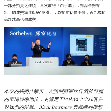
一部分拍賣之佳績，再次取得「白手套」，拍品全數拍
出，總成交額達5,260萬港元，為拍前估價兩倍，近九成拍
品超越高估價成交。
本季的強勢佳績再一次證明蘇富比洋酒於亞洲
的市場領導地位，更肯定了區內以至全球客戶
對我們的愛戴。Black Bowmore 典藏陳列櫃無