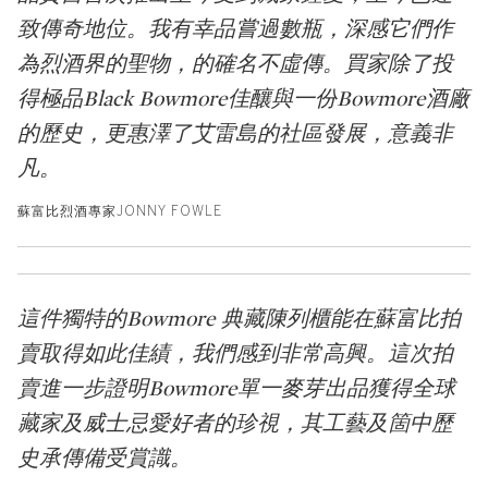
致傳奇地位。我有幸品嘗過數瓶，深感它們作
為烈酒界的聖物，的確名不虛傳。買家除了投
得極品Black Bowmore佳釀與一份Bowmore酒廠
的歷史，更惠澤了艾雷島的社區發展，意義非
凡。
蘇富比烈酒專家JONNY FOWLE
這件獨特的Bowmore 典藏陳列櫃能在蘇富比拍
賣取得如此佳績，我們感到非常高興。這次拍
賣進一步證明Bowmore單一麥芽出品獲得全球
藏家及威士忌愛好者的珍視，其工藝及箇中歷
史承傳備受賞識。