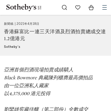
Go to My Favorites
Items in Sh
0
新聞稿
2021年4月18日
香港蘇富比一連三天洋酒及烈酒拍賣總成交達
1.2億港元
Sotheby's
亞洲首個烈酒現場拍賣成績驕人
Black Bowmore 典藏陳列櫃膺最高價拍品
由一位亞洲私人藏家
以4,375,000 港元投得
劉鑾雄窖藏佳釀（第二部份）全數成交