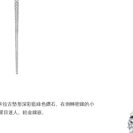
40卡拉古墊形深彩藍綠色鑽石。在倒轉密鑲的小
耀目迷人。鉑金鑲嵌。