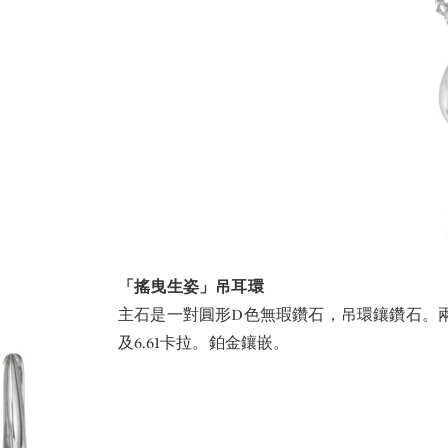
「搖曳生姿」吊耳環
主石是一對圓形D色無瑕鑽石，吊環鑲鑽石。兩顆
及6.61卡拉。鉑金鑲嵌。