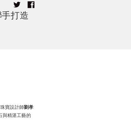
 聯手打造
際珠寶設計師
劉孝
石與精湛工藝的