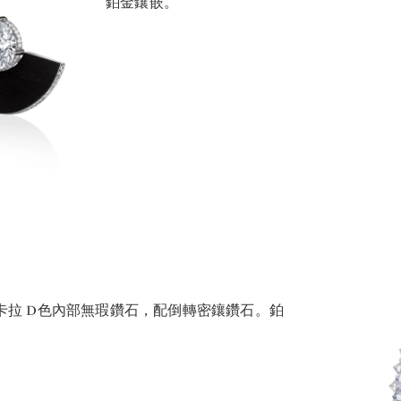
鉑金鑲嵌。
0卡拉 D色內部無瑕鑽石，配倒轉密鑲鑽石。鉑