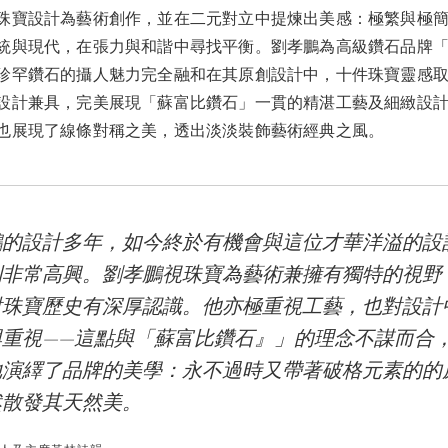
珠寶設計為藝術創作，並在二元對立中提煉出美感：極繁與極
統與現代，在張力與和諧中尋找平衡。劉孝鵬為高級鑽石品牌
珍罕鑽石的攝人魅力完全融和在其原創設計中，十件珠寶靈感
設計兼具，完美展現「蘇富比鑽石」一貫的精湛工藝及細緻設
也展現了線條對稱之美，透出淡淡裝飾藝術經典之風。
鵬的設計多年，如今終於有機會與這位才華洋溢的設
到非常高興。劉孝鵬視珠寶為藝術兼擁有獨特的視野
對珠寶歷史有深厚認識。他亦極重視工藝，也對設計
與重視——這點與「蘇富比鑽石』」的理念不謀而合
地演繹了品牌的美學：永不過時又帶著破格元素的的
然散發其天然美。