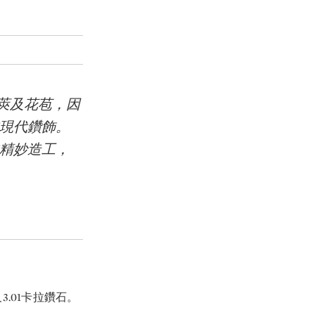
莢及花苞，因
的現代鑽飾。
的精妙造工，
3.01卡拉鑽石。