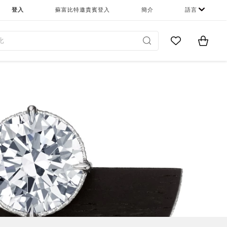
登入
蘇富比特邀貴賓登入
簡介
語言
Go to My Favor
Items i
0