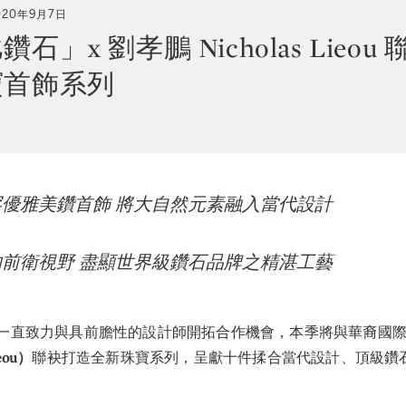
020年9月7日
石」x 劉孝鵬 Nicholas Lieou
寶首飾系列
優雅美鑽首飾 將大自然元素融入當代設計
前衛視野 盡顯世界級鑽石品牌之精湛工藝
一直致力與具前膽性的設計師開拓合作機會，本季將與華裔國
eou）
聯袂打造全新珠寶系列，呈獻十件揉合當代設計、頂級鑽