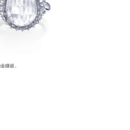
鉑金鑲嵌。