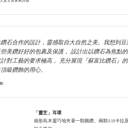
人及主席黃林詩韻
比鑽石合作的設計，靈感取自大自然之美。我想到豆
些美鑽好好的包裹及保護， 設計出以鑽石為焦點
計對工藝的要求極高， 充分展現『蘇富比鑽石』
造頂級鑽飾的用心。
鵬
「靈芝」耳環
扇形烏木靈巧地夾著一顆圓鑽。兩顆3.15卡拉及