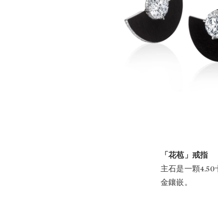
「花苞」戒指
主石是一顆4.5
金鑲嵌。