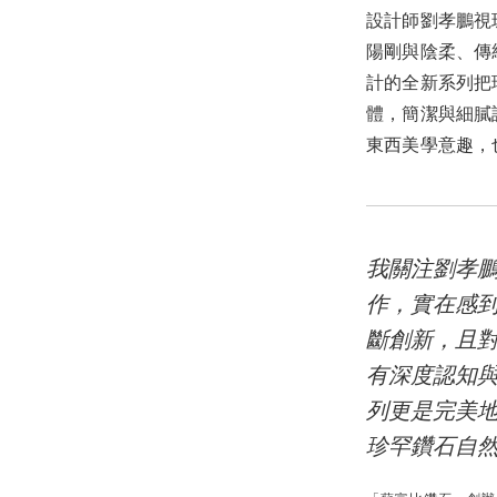
設計師劉孝鵬視
陽剛與陰柔、傳
計的全新系列把
體，簡潔與細膩
東西美學意趣，
我關注劉孝
作，實在感
斷創新，且
有深度認知
列更是完美
珍罕鑽石自