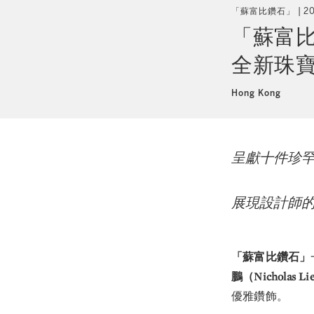
「蘇富比鑽石」
2
「蘇富比鑽
全新珠
Hong Kong
呈獻十件珍罕
展現設計師的
「蘇富比鑽石」
鵬（Nicholas Li
優雅鑽飾。