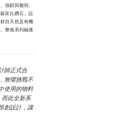
簡、強韌與脆弱、
「蘇富比鑽石」設
取材自天然及有機
計。整個系列融滙
計師正式合
，無懼挑戰不
中使用的物料
，而此全新系
原創設計，讓