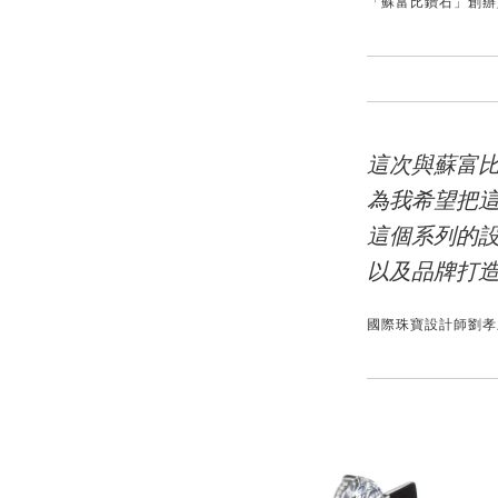
「蘇富比鑽石」創辦
這次與蘇富
為我希望把這
這個系列的設
以及品牌打
國際珠寶設計師劉孝