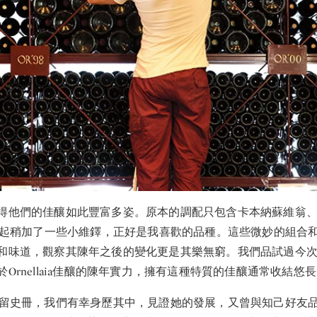
得他們的佳釀如此豐富多姿。原本的調配只包含卡本納蘇維翁
3年起稍加了一些小維鐸，正好是我喜歡的品種。這些微妙的組合
和味道，觀察其陳年之後的變化更是其樂無窮。我們品試過今
Ornellaia佳釀的陳年實力，擁有這種特質的佳釀通常收結悠
a 早已名留史冊，我們有幸身歷其中，見證她的發展，又曾與知己好