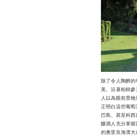
除了令人陶醉的年
美。沿著柏樹參
人以為眼前景物
正明白這些葡萄
巴島、甚至科西嘉
釀酒人充分掌握
的奧里良海濱大