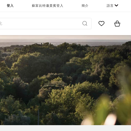
登入
蘇富比特邀貴賓登入
簡介
語言
Go to My Favor
Items i
0