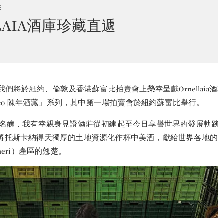
日
LLAIA酒庫珍藏直遞
，我們將於紐約、倫敦及香港蘇富比拍賣會上榮幸呈獻Ornellaia
 Storico 陳年酒藏」系列，其中第一場拍賣會於紐約蘇富比舉行。
a 是當代名釀，我有幸親身見證酒莊從初建起至今日享譽世界的發展軌跡
laia將托斯卡納得天獨厚的土地資源化作杯中美酒，獻給世界各地
heri）產區的翹楚。