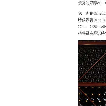
優秀的酒釀在一年
我一直稱Orne
時候覺得Orne
積土、沖積土和火
些特質在品試時尤