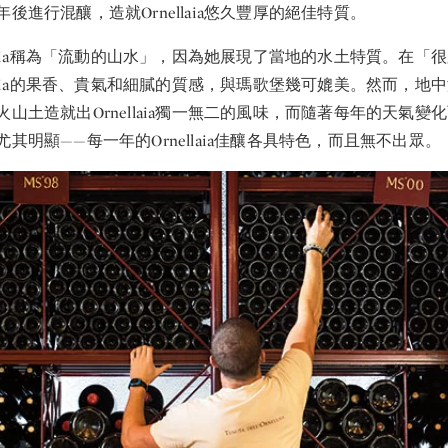
後進行混釀，造就Ornellaia悠久豐厚的絕佳特質。
llaia稱為「流動的山水」，因為她展現了當地的水土特質。在「
llaia的果香、貴氣和細膩的質感，與瑪歌堡幾可媲美。然而，地
山土造就出Ornellaia獨一無二的風味，而隨著每年的天氣變
其明顯——每一年的Ornellaia佳釀各具特色，而且無不出眾。