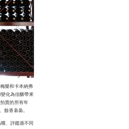
、梅樂和卡本納弗
和變化為佳釀帶來
次拍賣的所有年
長、餘香裊裊。
友品嚐、評鑑過不同