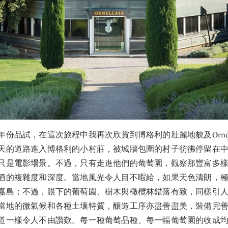
份品試，在這次旅程中我再次欣賞到博格利的壯麗地貌及Ornell
天的道路進入博格利的小村莊，被城牆包圍的村子彷彿停留在
只是電影場景。不過，只有走進他們的葡萄園，觀察那豐富多
酒的複雜度和深度。當地風光令人目不暇給，如果天色清朗，
島；不過，眼下的葡萄園、樹木與橄欖林錯落有致，同樣引人入勝。O
當地的微氣候和各種土壤特質，釀造工序亦盡善盡美，裝備完
道一樣令人不由讚歎。每一種葡萄品種、每一幅葡萄園的收成