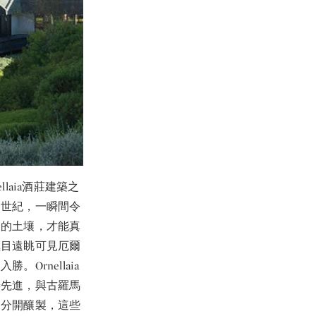
aia酒莊建築之
中世紀，一瞬間令
樣的土壤，才能真
極目遠眺可見厄爾
rnellaia
善先進，與古羅馬
均分開釀製，這些