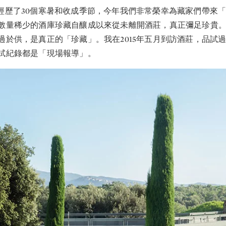
酒莊已經歷了30個寒暑和收成季節，今年我們非常榮幸為藏家們帶來「OR
數量稀少的酒庫珍藏自釀成以來從未離開酒莊，真正彌足珍貴
過於供，是真正的「珍藏」。我在2015年五月到訪酒莊，品試
試紀錄都是「現場報導」。