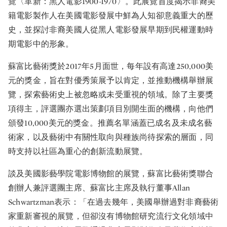
覽〈革新：黑人電影1900-1970〉。此展覽首度揭示非裔美
籍電影製作人在美國電影發展中鮮為人知卻意義重大的歷
史，並探討非裔美國人從黑人電影發展早期到民權運動時
期電影中的形象。
蘇富比藝術獎於2017年5月面世，每年設有高達250,000美
元的獎金，旨在對優秀策展予以肯定，並推動機構舉辦展
覽，探索藝術史上被忽略或未受重視的領域。除了主要獎
項得主，評選團亦選出策劃項目別開生面的機構，向他們
頒發10,000美元的獎金。推薦名單涵蓋已成名及未成名藝
術家，以及藝術中有關性取向與種族尚待探索的層面，同
時支持以社區為重心的創新流動展覽。
談及美國影藝學院電影博物館的展覽，蘇富比藝術獎聯合
創辦人兼評選團主席、蘇富比主席及執行董事Allan
Schwartzman表示：「在過去幾年，美國舉辦過對非裔藝術
家重新審視的展覽，但卻沒有博物館研究流行文化領域中