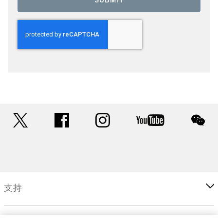
SUBMIT
twitter
facebook
instagram
youtube
wec
支持