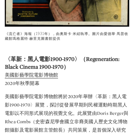
《流亡者》海報（1931年），由奧斯卡·米紹執導。圖片由愛德華·馬普收
藏館瑪格麗特·赫里克圖書館提供
〈革新：黑人電影1900-1970〉（Regeneration:
Black Cinema 1900-1970）
美國影藝學院電影博物館
2020年秋季開幕
美國影藝學院電影博物館將於2020年舉辦〈革新：黑人電
影1900-1970〉展覽，探討從發展早期到民權運動時期黑人
電影以不同形式展現的視覺文化。此展覽由Doris Berger與
Rhea Combs（史密森尼學會國立非裔美國人歷史文化博物
館攝影及電影展館主管館長）共同策展，是首個深入研究