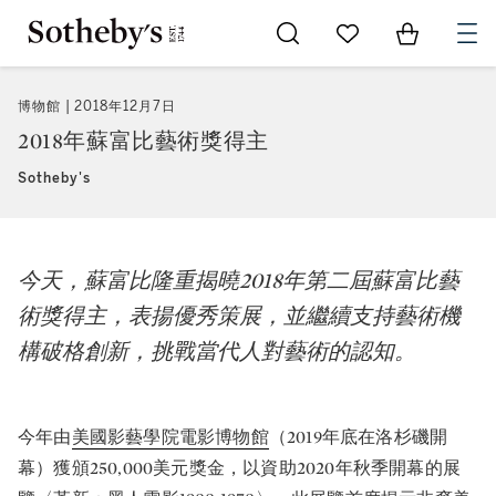
Go to My Favorites
Items in Sh
0
博物館
2018年12月7日
2018年蘇富比藝術獎得主
Sotheby's
今天，蘇富比隆重揭曉2018年第二屆蘇富比藝
術獎得主，表揚優秀策展，並繼續支持藝術機
構破格創新，挑戰當代人對藝術的認知。
今年由
美國影藝學院電影博物館
（2019年底在洛杉磯開
幕）獲頒250,000美元獎金，以資助2020年秋季開幕的展