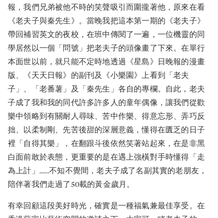
報，我們兄弟被他不時的笑聲吸引而圍攏著他，原來在看
《老夫子與秦先生》。當晚我把這本第一期的《老夫子》
帶回補習英文的夜校，在班中傳閱了一遍，一位機靈的同
學居然以一個「問號」把老夫子的頭像畫了下來。在單行
本面世以前，就只能不定時地透過《星島》日晚報的漫畫
版、《天天日報》的副刊及《小樂園》上看到「老夫
子」、「老番薯」及「秦先生」各自的專欄。自此，老夫
子成了我和我的同代許多許多人的童年偶像，讓我們從歡
樂中領略到有關耐人尋味、苦中作樂、得意忘形、弄巧反
拙、以柔制剛、先苦後甜的深層意義，懂得在匱乏的日子
裡「自得其樂」，在翻跟斗後依然笑著站起來，在是非黑
白面前敢於表態，更重要的是在遇上強橫對手時懂得「走
為上計」……不知不覺間，老夫子成了名副其實的老朋友，
陪伴著我們走過了50載的黃金歲月。
有幸回顧這段美好時光，確實是一種福氣兼最佳享受。在