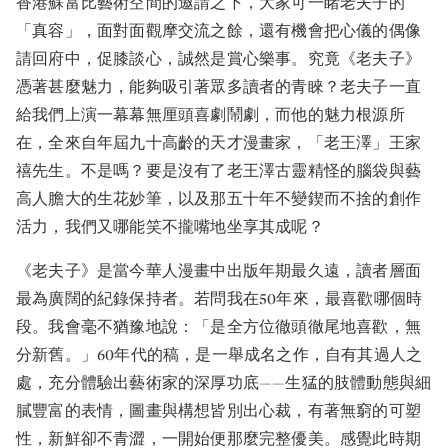
香港蘇富比藝術空間的邀請之下，大家可一睹老夫子的
「真容」，面對面觀摩交流之餘，還有機會把心儀的偶像
請回府中，促膝談心，誠然是賞心樂事。究竟《老夫子》
憑著甚麼魅力，能夠吸引著眾多讀者的青睞？老夫子一直
給我們上演一幕幕無厘頭喜劇鬧劇，而他的魅力根源所
在，全來自年屆九十高齡的天才漫畫家，「老王澤」王家
禧先生。不是嗎？要是沒有了老王澤古靈精怪的腦袋與藝
高人膽大的生花妙筆，以及那五十年不變鍥而不捨的創作
活力，我們又哪能笑不攏嘴地坐享其成呢？
《老夫子》是當今華人漫畫中出版年期最久遠，讀者層面
最為廣闊的紀錄保持者。若問我在50年來，最喜歡哪個時
段。我會毫不猶豫地說：「是全方位徹頭徹尾地喜歡，無
分新舊。」60年代的稿，是一舉成名之作，自有其過人之
處，充分體驗出藝術家的深厚功底——生猛的肢體動態與細
膩豐富的表情，圖畫與構想皆別出心裁，有著無窮的可塑
性，新鮮卻不青澀，一開始便那麼完整優美。感覺此時期