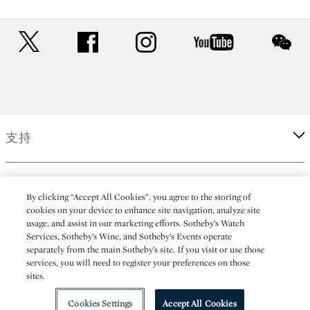
twitter
facebook
instagram
youtube
wec
支持
企業
By clicking “Accept All Cookies”, you agree to the storing of
cookies on your device to enhance site navigation, analyze site
usage, and assist in our marketing efforts. Sotheby’s Watch
更多
Services, Sotheby’s Wine, and Sotheby’s Events operate
separately from the main Sotheby’s site. If you visit or use those
services, you will need to register your preferences on those
sites.
(C) 2026 Sotheby's
Cookies Settings
Accept All Cookies