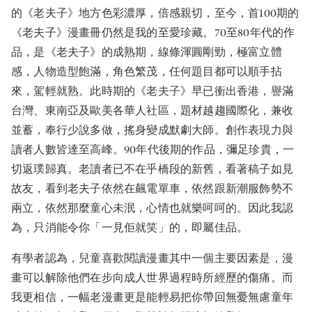
的《老夫子》地方色彩濃厚，倍感親切，至今，首100期的
《老夫子》漫畫冊仍然是我的至愛珍藏。70至80年代的作
品，是《老夫子》的成熟期，線條渾圓剛勁，極富立體
感，人物造型飽滿，角色繁茂，任何題目都可以順手拈
來，駕輕就熟。此時期的《老夫子》早已衝出香港，譽滿
台灣、東南亞及歐美各華人社區，題材越趨國際化，兼收
並蓄，奉行少說多做，搖身變成默劇大師。創作表現力與
讀者人數皆達至高峰。90年代後期的作品，彌足珍貴，一
切返璞歸真。老讀者已不在乎橋段的新舊，看著稿子如見
故友，看到老夫子依然在飆電單車，依然跟新潮服飾勢不
兩立，依然那麼童心未泯，心情也就樂呵呵的。因此我認
為，只消能令你「一見佢就笑」的，即屬佳品。
有學者認為，兒童喜歡閱讀漫畫其中一個主要因素是，漫
畫可以解除他們在步向成人世界過程時所經歷的傷痛。而
我更相信，一幅老漫畫更是能輕易把你帶回無憂無慮童年