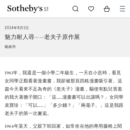
Go to My Favorites
Items in Sh
0
2014年8月1日
魅力耐人尋——老夫子原作展
楊維邦
1961年，我還是一個小學二年級生，一天在小息時，看見
女同學正觀看著漫畫書，我卻被那頁四格漫畫吸引著。這
篇今天看來不足為奇的《老夫子》漫畫，驅使有點兒害羞
的我大著膽子開口：「這……漫畫書可以出讓嗎？」女同學
袁寶珍：「可以……」「多少錢？」「兩毫子。」這是我跟
老夫子的第一次邂逅。
1964年某天，父親下班回家，如常坐在他的專用藤椅上閱