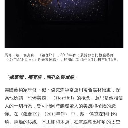
馬修・戴・傑克森，《鏡像IX》，2018年作；展於蘇富比旗艦藝廊
〈OZYMANDIAS：近未來神話〉，展期由2026年5月15日至6月5日。
「抿著嘴，蹙著眉，面孔依舊威嚴」
美國藝術家馬修・戴・傑克森經常運用複合媒材繪畫，探
索他所謂「恐怖美感」（Horriful）的概念，意思是他相信
人的一切行為，皆可能同時觸發驚人的美感和極致的恐
怖。在《鏡像IX》（2018年作） 中，戴・傑克森利用灼
燒、燒過的紗線、木工膠和木屑，在電腦輸出印刷的太空