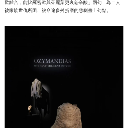
歡離合，能比羅密歐與茱麗葉更哀怨辛酸」兩句，為二人
被家族世仇所困、被命途多舛折磨的悲劇畫上句點。