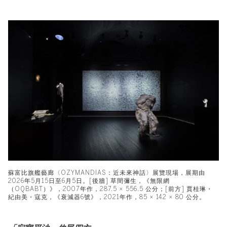
蘇富比旗艦藝廊〈OZYMANDIAS：近未來神話〉展覽現場，展期由
2026年5月15日至6月5日。[後牆] 草間彌生，《無限網
（OQBABT）》，2007年作，287.5 × 556.5 公分；[前方] 賈桂琳・
紀由美・寇克，《衰減器6號》，2021年作，85 × 142 × 80 公分。