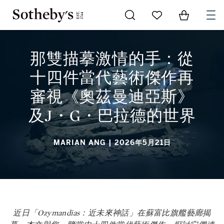
Go to My Favorites
Items in Sh
0
那雙描摹激情的手：從十四件當代藝術傑作再審視《奧茲曼迪亞斯》及
J・G・巴拉德的世界
那雙描摹激情的手：從
十四件當代藝術傑作再
審視《奧茲曼迪亞斯》
及J・G・巴拉德的世界
MARIAN ANG
| 2026年5月21日
近日「Ozymandias：近未來神話」在蘇富比旗艦藝廊揭