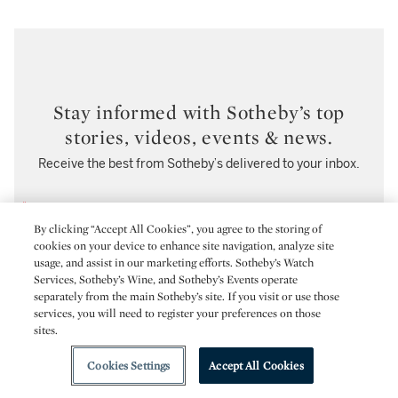
Stay informed with Sotheby’s top
stories, videos, events & news.
Receive the best from Sotheby’s delivered to your inbox.
EMAIL ADDRESS
By clicking “Accept All Cookies”, you agree to the storing of
cookies on your device to enhance site navigation, analyze site
TITLE
usage, and assist in our marketing efforts. Sotheby’s Watch
Services, Sotheby’s Wine, and Sotheby’s Events operate
separately from the main Sotheby’s site. If you visit or use those
FIRST NAME
services, you will need to register your preferences on those
sites.
LAST NAME
Cookies Settings
Accept All Cookies