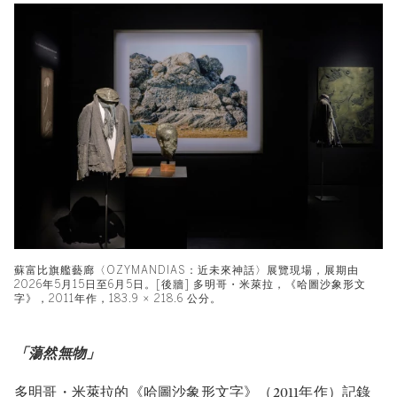
蘇富比旗艦藝廊〈OZYMANDIAS：近未來神話〉展覽現場，展期由
2026年5月15日至6月5日。[後牆] 多明哥・米萊拉，《哈圖沙象形文
字》，2011年作，183.9 × 218.6 公分。
「蕩然無物」
多明哥・米萊拉的《哈圖沙象形文字》（2011年作）記錄