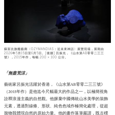
蘇富比旗艦藝廊〈OZYMANDIAS：近未來神話〉展覽現場，展期由
2026年5月15日至6月5日。[後牆] 呂振光，《山水第AB零零二三三
號》，2015年作，每幅 200 × 100 公分。
「無盡荒涼」
藝術家呂振光活躍於香港，《山水第AB零零二三三號》
（2015年作）是他迄今尺幅最大的作品之一，以極簡視角
詮釋浪漫主義的自然觀。他摒棄中國傳統山水美學的裝飾
元素，透過對線條、形狀、純色色域作極簡化處理，從超
脫物我體現自然的原始力量。他的畫作落筆嚴謹，既古樸