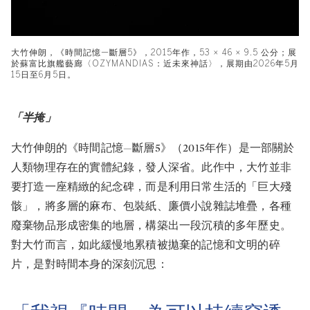
大竹伸朗，《時間記憶—斷層5》，2015年作，53 × 46 × 9.5 公分；展
於蘇富比旗艦藝廊〈OZYMANDIAS：近未來神話〉，展期由2026年5月
15日至6月5日。
「半掩」
大竹伸朗的《時間記憶—斷層5》（2015年作）是一部關於
人類物理存在的實體紀錄，發人深省。此作中，大竹並非
要打造一座精緻的紀念碑，而是利用日常生活的「巨大殘
骸」，將多層的麻布、包裝紙、廉價小說雜誌堆疊，各種
廢棄物品形成密集的地層，構築出一段沉積的多年歷史。
對大竹而言，如此緩慢地累積被拋棄的記憶和文明的碎
片，是對時間本身的深刻沉思：