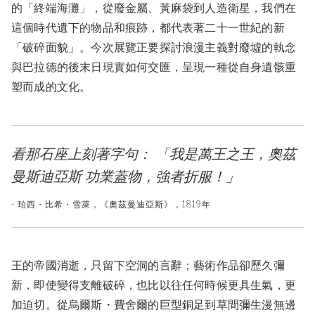
的「終端海灘」，從廢金屬、黃麻袋到人造衛星，我們在
這個時代遺下的物品和痕跡，都代表著二十一世紀的新
「破碎面貌」。今次展覽正要探討浪漫主義對廢墟的執念
與巴拉德的後末日現實如何交匯，呈現一種從自身遺骸重
塑而成的文化。
看那石座上刻著字句： 「我是萬王之王，奧茲
曼斯迪亞斯 功業蓋物，強者折服！」
- 珀西・比希・雪萊，《奧茲曼迪亞斯》，1819年
王的帝國消逝，只留下空洞的言辭；藝術作品卻歷久彌
新，即使變得支離破碎，也比以往任何時候更具生氣，更
加迫切。從烏爾斯・費舍爾的巨型銅足到草間彌生漫無邊