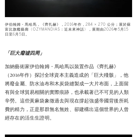
伊伯翰姆・馬哈馬，《齊扎赫》，2016年作，284 × 270 公分；展於蘇
富比旗艦藝廊〈OZYMANDIAS：近未來神話〉，展期由2026年5月15
日至6月5日。
「巨大廢墟四周」
加納藝術家伊伯翰姆・馬哈馬以裝置作品《齊扎赫》
（2016年作）探討全球資本主義造成的「巨大殘骸」，他
將廢金屬、防水油布和木炭袋縫製成一大片布面，上面留
有與全球貿易相關的實際痕跡，也承載著已不可見的人類
辛勞。這些黃麻袋象徵過去與現在撐起強盛帝國背後所耗
費的精力，正是那群無名無姓、卻建構出這個世界的人曾
經存在的活生生證明。