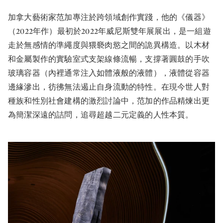
加拿大藝術家范加專注於跨領域創作實踐，他的《儀器》
（2022年作）最初於2022年威尼斯雙年展展出，是一組遊
走於無感情的準繩度與猥褻肉慾之間的詭異構造。以木材
和金屬製作的實驗室式支架線條流暢，支撐著圓鼓的手吹
玻璃容器（內裡通常注入如體液般的液體），液體從容器
邊緣滲出，彷彿無法遏止自身流動的特性。在現今世人對
種族和性別社會建構的激烈討論中，范加的作品精煉出更
為簡潔深遠的詰問，追尋超越二元定義的人性本質。