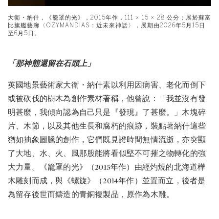
大衛・納什，《籠罩的光》，2015年作，111 × 15 × 28 公分；展於蘇富
比旗艦藝廊〈OZYMANDIAS：近未來神話〉，展期由2026年5月15日
至6月5日。
「那神態還留在石頭上」
英國地景藝術家大衛・納什素以利用因病害、老化而倒下
或被砍伐的樹木為創作素材著稱，他曾說：「我並沒有發
明甚麼，我傾向認為自己只是『發現』了甚麼。」木塊碎
片、木節，以及其他生長和腐朽的痕跡，裝點著納什這些
猶如抽象圖騰的創作，它們既見證時間無情流逝，亦突顯
了大地、水、火、風那股能將看似堅不可摧之物轉化的強
大力量。《籠罩的光》（2015年作）由經灼燒的北海道樺
木雕刻而成，與《螺旋》（2014年作）並置而立，後者是
為留存後世而鑄造的青銅複製品，原作為木雕。