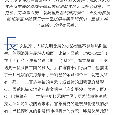
幕，本文與您一覽當中十四件當代藝術傑作，探討它們連
接浪漫主義的廢墟美學和末日浩劫後的反烏托邦狀態。從
范加、克里斯蒂安・波爾坦斯基到草間彌生，今次的參展
藝術家重新詮釋二十一世紀崇高美學時代中「建構」和
「摧毀」的深層意義。
長
久以來，人類文明發展的軌跡都離不開崩塌與重
生。英國浪漫主義詩人珀西・比希・雪萊（1792–1822年）
在十四行詩〈奧茲曼迪亞斯〉（1819年）篇首寫道：「我
遇見一位來自古國的旅人。」在這首十四行詩中，他描述
了一片死寂的荒涼景象，告誡歷代帝國和帝王「勿忘人終
有一死」；二百多年後的今天，這首詩的迴響更愈發響
亮。雪萊以描寫消逝的古文明中「寂寥平沙」著稱，而J・
G・巴拉德在二十世紀中葉預示的世界，更將這種荒涼感
拉近至即將出現的近未來。雪萊看見的是被風化侵蝕的沙
石，巴拉德所見的卻是精神和科技的分裂，即是反烏托邦