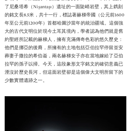
了尼桑塔希（Nişantaşı）遺址的一面陡峭岩壁，其上鐫刻
的銘文長8.5米，共十一行，標誌著赫梯帝國（公元前1600
年至公元前1200年）首都哈圖沙當年的統治疆域。這個強
大的古代文明位於現今土耳其境內，學者認為他們就是舊
約聖經所記載的赫梯人，擁有充滿傳奇色彩的悠久歷史：
他們是挪亞的後裔，所擁有的土地包括亞伯拉罕停留並安
葬妻子撒拉的希伯崙，兩名赫梯女子亦在當地嫁給了亞伯
拉罕的孫子以掃。今天，這段象形文字銘文的確切意義已
湮沒於歷史長河，但這面岩壁卻是這個偉大文明所留下的
少數實體遺跡之一。