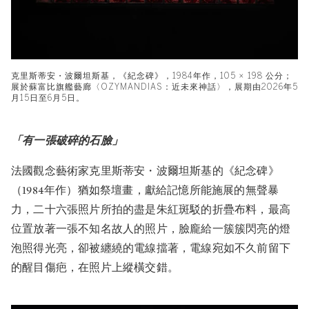
克里斯蒂安・波爾坦斯基，《紀念碑》，1984年作，105 × 198 公分；
展於蘇富比旗艦藝廊〈OZYMANDIAS：近未來神話〉，展期由2026年5
月15日至6月5日。
「有一張破碎的石臉」
法國觀念藝術家克里斯蒂安・波爾坦斯基的《紀念碑》
（1984年作）猶如祭壇畫，獻給記憶所能施展的無聲暴
力，二十六張照片所拍的盡是朱紅斑駁的折疊布料，最高
位置放著一張不知名故人的照片，臉龐給一簇簇閃亮的燈
泡照得光亮，卻被纏繞的電線擋著，電線宛如不久前留下
的醒目傷疤，在照片上縱橫交錯。