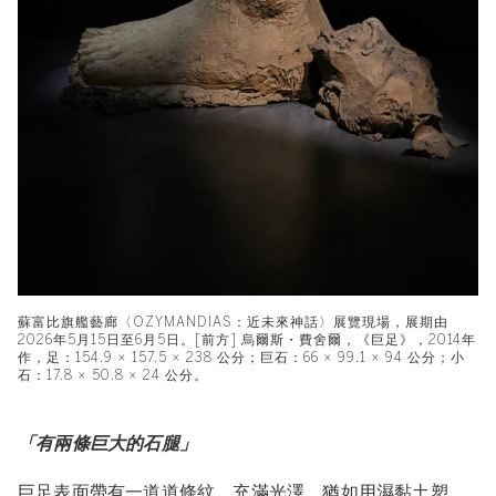
蘇富比旗艦藝廊〈OZYMANDIAS：近未來神話〉展覽現場，展期由
2026年5月15日至6月5日。[前方] 烏爾斯・費舍爾，《巨足》，2014年
作，足：154.9 × 157.5 × 238 公分；巨石：66 × 99.1 × 94 公分；小
石：17.8 × 50.8 × 24 公分。
「有兩條巨大的石腿」
巨足表面帶有一道道條紋，充滿光澤，猶如用濕黏土塑