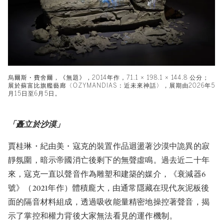
烏爾斯・費舍爾，《無題》，2014年作，71.1 × 198.1 × 144.8 公分；
展於蘇富比旗艦藝廊〈OZYMANDIAS：近未來神話〉，展期由2026年5
月15日至6月5日。
「矗立於沙漠」
賈桂琳・紀由美・寇克的裝置作品迴盪著沙漠中詭異的寂
靜氛圍，暗示帝國消亡後剩下的無聲虛鳴。過去近二十年
來，寇克一直以聲音作為雕塑和建築的媒介，《衰減器6
號》（2021年作）體積龐大，由通常隱藏在現代灰泥板後
面的隔音材料組成，透過吸收能量精密地操控著聲音，揭
示了掌控和權力背後大家無法看見的運作機制。