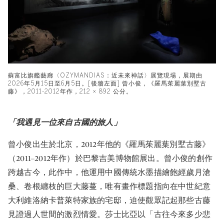
蘇富比旗艦藝廊〈OZYMANDIAS：近未來神話〉展覽現場，展期由
2026年5月15日至6月5日。[後牆左面] 曾小俊，《羅馬茱麗葉別墅古
藤》，2011-2012年作，212 × 892 公分。
「我遇見一位來自古國的旅人」
曾小俊出生於北京，2012年他的《羅馬茱麗葉別墅古藤》
（2011–2012年作）於巴黎吉美博物館展出。曾小俊的創作
跨越古今，此作中，他運用中國傳統水墨描繪飽經歲月滄
桑、卷根纏枝的巨大藤蔓，唯有畫作標題指向在中世紀意
大利維洛納卡普萊特家族的宅邸，迫使觀眾記起那些古藤
見證過人世間的激烈情愛。莎士比亞以「古往今來多少悲