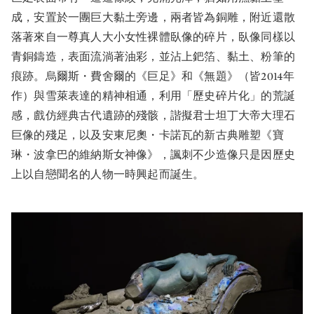
成，安置於一團巨大黏土旁邊，兩者皆為銅雕，附近還散
落著來自一尊真人大小女性裸體臥像的碎片，臥像同樣以
青銅鑄造，表面流淌著油彩，並沾上鈀箔、黏土、粉筆的
痕跡。烏爾斯・費舍爾的《巨足》和《無題》（皆2014年
作）與雪萊表達的精神相通，利用「歷史碎片化」的荒誕
感，戲仿經典古代遺跡的殘骸，諧擬君士坦丁大帝大理石
巨像的殘足，以及安東尼奧・卡諾瓦的新古典雕塑《寶
琳・波拿巴的維納斯女神像》，諷刺不少造像只是因歷史
上以自戀聞名的人物一時興起而誕生。