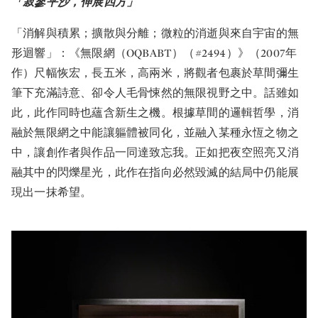
「寂寥平沙，伸展四方」
「消解與積累；擴散與分離；微粒的消逝與來自宇宙的無
形迴響」：《無限網（OQBABT）（#2494）》（2007年
作）尺幅恢宏，長五米，高兩米，將觀者包裹於草間彌生
筆下充滿詩意、卻令人毛骨悚然的無限視野之中。話雖如
此，此作同時也蘊含新生之機。根據草間的邏輯哲學，消
融於無限網之中能讓軀體被同化，並融入某種永恆之物之
中，讓創作者與作品一同達致忘我。正如把夜空照亮又消
融其中的閃爍星光，此作在指向必然毀滅的結局中仍能展
現出一抹希望。