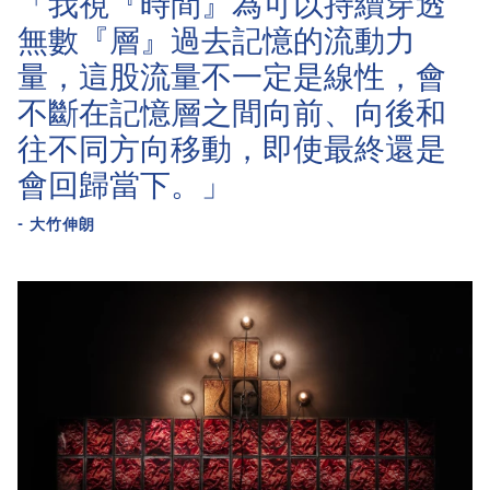
「我視『時間』為可以持續穿透
無數『層』過去記憶的流動力
量，這股流量不一定是線性，會
不斷在記憶層之間向前、向後和
往不同方向移動，即使最終還是
會回歸當下。」
- 大竹伸朗