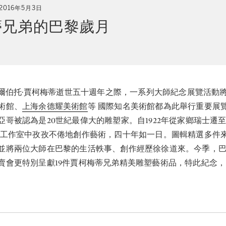
2016年5月3日
蒂兄弟的巴黎歲月
年阿爾伯托·賈柯梅蒂逝世五十週年之際，一系列大師紀念展覽活動
術館、
上海余德耀美術館
等 國際知名美術館都為此舉行重要展覽
亞哥被認為是20世紀最偉大的雕塑家。自1922年從家鄉瑞士遷
的工作室中孜孜不倦地創作藝術，四十年如一日。圖輯精選多件
並將兩位大師在巴黎的生活軼事、創作經歷徐徐道來。今季，巴
賣會更特別呈獻19件賈柯梅蒂兄弟精美雕塑藝術品，特此紀念