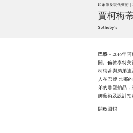
印象派及現代藝術
賈柯梅
Sotheby's
巴黎﹣
2016
開。倫敦泰特美
柯梅蒂與弟弟迪
人在巴黎 比鄰
弟的雕塑拍品，
飾藝術及設計拍
開啟圖輯