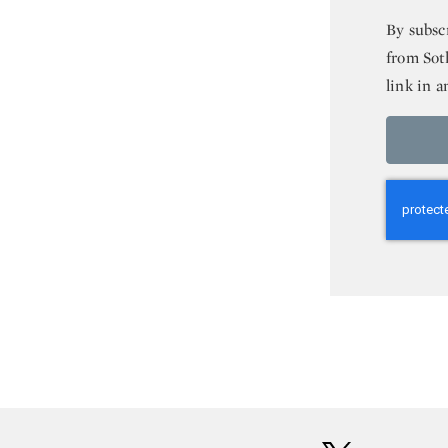
By subsc
from Sot
link in a