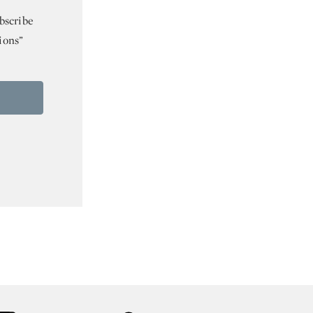
bscribe
ions”