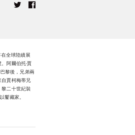
將在全球陸續展
。阿爾伯托·賈
至巴黎後，兄弟兩
來自賈柯梅蒂兄
 黎二十世紀裝
，以饗藏家。