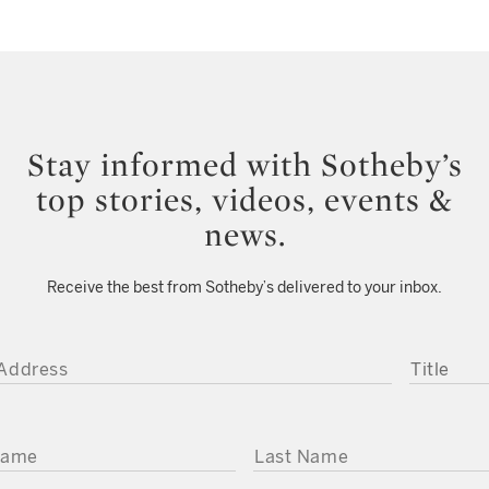
Stay informed with Sotheby’s
top stories, videos, events &
news.
Receive the best from Sotheby’s delivered to your inbox.
DDRESS
TITLE
ME
LAST NAME