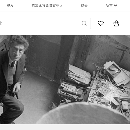
登入
蘇富比特邀貴賓登入
簡介
語言
Go to My Favor
Items i
0