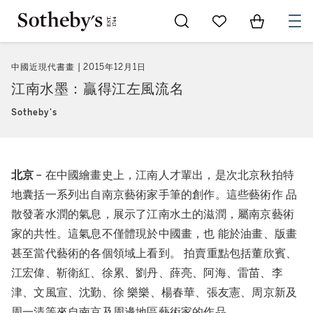
Go to My Favorites
Items in Sh
0
中國近現代書畫
2015年12月1日
江南水墨：贏得江左風流名
Sotheby's
北京﹣
在中國繪畫史上，江南人才輩出，是次北京秋拍特
地囊括一系列出自南京藝術家手筆的創作。這些藝術作 品
散發著水潤的氣息，展示了江南水土的滋潤，屬南京藝術
家的共性。這氣息不僅體現於中國畫，也 能於油畫、版畫
甚至當代藝術的各個領域上看到。 拍賣重點包括董欣賓、
江宏偉、靳衛紅、徐累、劉丹、薛亮、阿海、雷苗、李
津、文風宣、沈勤、徐 樂樂、楊春華、張友憲、周京新及
周一清等來自南京及周邊地區藝術家的作品。