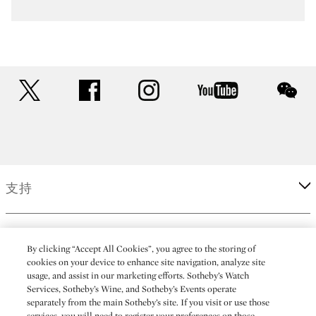
twitter
facebook
instagram
youtube
wec
支持
企業
By clicking “Accept All Cookies”, you agree to the storing of
cookies on your device to enhance site navigation, analyze site
usage, and assist in our marketing efforts. Sotheby’s Watch
更多
Services, Sotheby’s Wine, and Sotheby’s Events operate
separately from the main Sotheby’s site. If you visit or use those
services, you will need to register your preferences on those