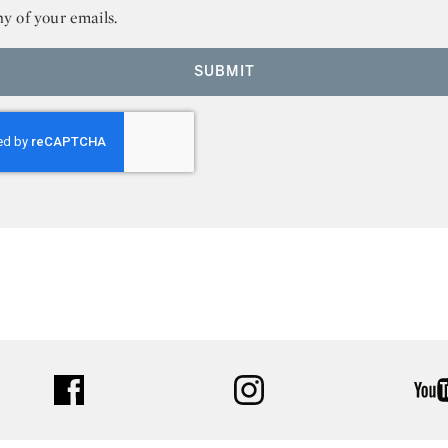
ny of your emails.
SUBMIT
facebook
instagram