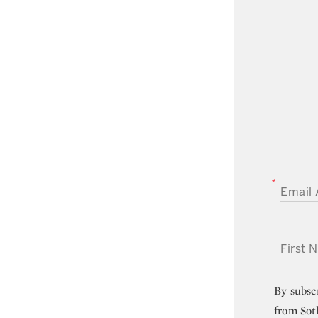
EMAIL A
FIRST NA
By subsc
from Sot