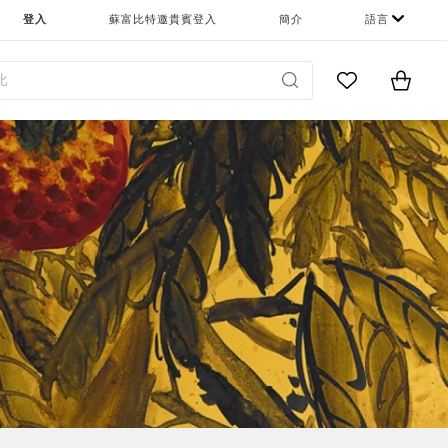
登入
蘇富比特邀貴賓登入
簡介
語言
Go to My Favor
Items i
0