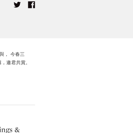
與， 今春三
輯，邀君共賞。
ings &