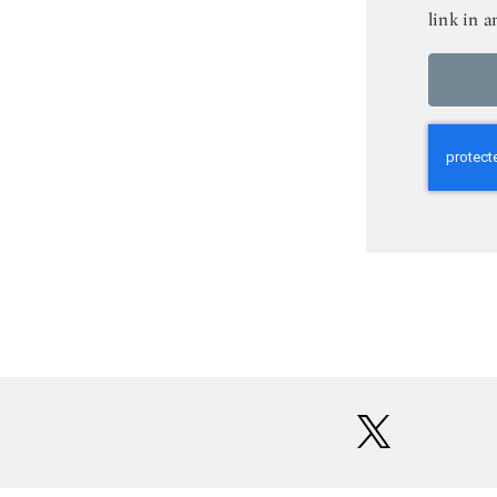
link in a
twitter