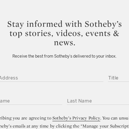
Stay informed with Sotheby’s
top stories, videos, events &
news.
Receive the best from Sotheby’s delivered to your inbox.
DDRESS
TITLE
ME
LAST NAME
ribing you are agreeing to
Sotheby’s Privacy Policy
. You can unsu
heby’s emails at any time by clicking the “Manage your Subscript