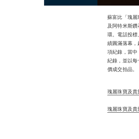
蘇富比「瑰麗
及阿特米斯鑽石」
環。電話投標、網
績圓滿落幕，
項紀錄，當中，一
紀錄，並以每卡
價成交拍品。
瑰麗珠寶及貴
瑰麗珠寶及貴族