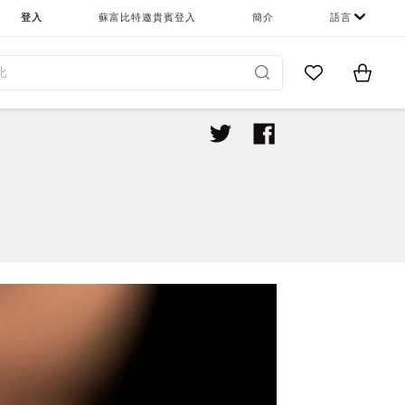
登入
蘇富比特邀貴賓登入
簡介
語言
Go to My Favor
Items i
0