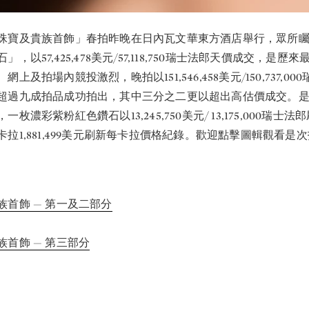
珠寶及貴族首飾」春拍昨晚在日內瓦文華東方酒店舉行，眾所
，以57,425,478美元/57,118,750瑞士法郎天價成交，是歷
上及拍場內競投激烈，晚拍以151,546,458美元/150,737,0
超過九成拍品成功拍出，其中三分之二更以超出高估價成交。
枚濃彩紫粉紅色鑽石以13,245,750美元/ 13,175,000瑞士
拉1,881,499美元刷新每卡拉價格紀錄。歡迎點擊圖輯觀看是
族首飾 — 第一及二部分
首飾 — 第三部分