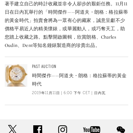
著手建立自己的時計收藏並非令人卻步的艱鉅任務。11月11
日在日內瓦舉行的「時間傑作——阿道夫・朗格：格拉蘇蒂
的黃金時代」拍賣會將為一眾有心的藏家，誠意呈獻不少
價格平易近人的精美懷錶，或華麗動人，或巧奪天工，助
您踏上收藏之路。點擊開啟圖輯，欣賞朗格、Charles
Oudin、Dent等知名鐘錶製造商的珍貴出品。
PAST AUCTION
時間傑作——阿道夫・朗格：格拉蘇蒂的黃金
時代
2019年11月11日 | 6:00 下午 CET | 日內瓦
twitter
facebook
instagram
youtube
wec