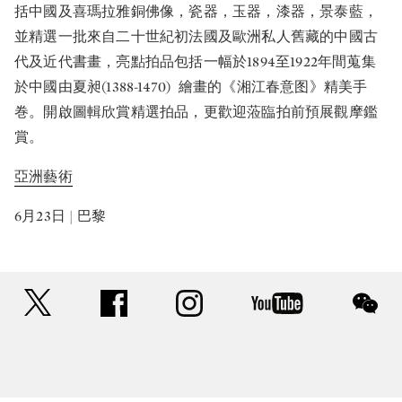
括中國及喜瑪拉雅銅佛像，瓷器，玉器，漆器，景泰藍，
並精選一批來自二十世紀初法國及歐洲私人舊藏的中國古
代及近代書畫，亮點拍品包括一幅於1894至1922年間蒐集
於中國由夏昶(1388-1470) 繪畫的《湘江春意图》精美手
巻。開啟圖輯欣賞精選拍品，更歡迎蒞臨拍前預展觀摩鑑
賞。
亞洲藝術
6月23日 | 巴黎
twitter
facebook
instagram
youtube
wec