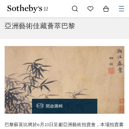
Go to My Favorites
Items in Sh
0
亞洲藝術佳藏薈萃巴黎
開啟圖輯
巴黎蘇富比將於6月23日呈獻亞洲藝術拍賣會，本場拍賣囊