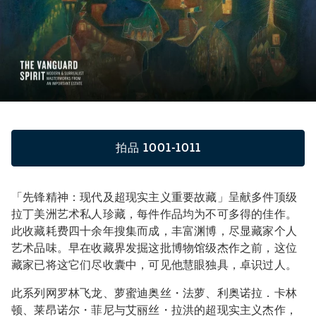
拍品 1001-1011
「先锋精神：现代及超现实主义重要故藏」呈献多件顶级
拉丁美洲艺术私人珍藏，每件作品均为不可多得的佳作。
此收藏耗费四十余年搜集而成，丰富渊博，尽显藏家个人
艺术品味。早在收藏界发掘这批博物馆级杰作之前，这位
藏家已将这它们尽收囊中，可见他慧眼独具，卓识过人。
此系列网罗林飞龙、萝蜜迪奥丝・法萝、利奥诺拉．卡林
顿、莱昂诺尔・菲尼与艾丽丝・拉洪的超现实主义杰作，