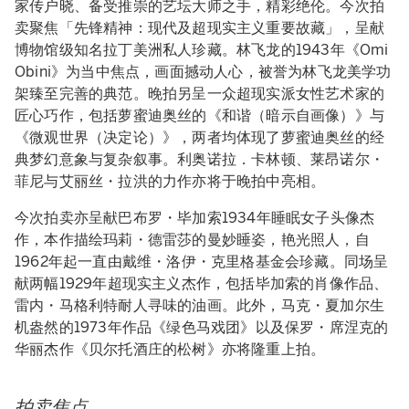
家传户晓、备受推崇的艺坛大师之手，精彩绝伦。今次拍
卖聚焦「先锋精神：现代及超现实主义重要故藏」，呈献
博物馆级知名拉丁美洲私人珍藏。林飞龙的1943年《Omi
Obini》为当中焦点，画面撼动人心，被誉为林飞龙美学功
架臻至完善的典范。晚拍另呈一众超现实派女性艺术家的
匠心巧作，包括萝蜜迪奥丝的《和谐（暗示自画像）》与
《微观世界（决定论）》，两者均体现了萝蜜迪奥丝的经
典梦幻意象与复杂叙事。利奥诺拉．卡林顿、莱昂诺尔・
菲尼与艾丽丝・拉洪的力作亦将于晚拍中亮相。
今次拍卖亦呈献巴布罗・毕加索1934年睡眠女子头像杰
作，本作描绘玛莉・德雷莎的曼妙睡姿，艳光照人，自
1962年起一直由戴维・洛伊・克里格基金会珍藏。同场呈
献两幅1929年超现实主义杰作，包括毕加索的肖像作品、
雷内・马格利特耐人寻味的油画。此外，马克・夏加尔生
机盎然的1973年作品《绿色马戏团》以及保罗・席涅克的
华丽杰作《贝尔托酒庄的松树》亦将隆重上拍。
拍卖焦点