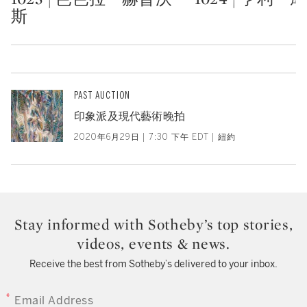
斯
PAST AUCTION
印象派及現代藝術晚拍
2020年6月29日 | 7:30 下午 EDT | 紐約
Stay informed with Sotheby’s top stories,
videos, events & news.
Receive the best from Sotheby’s delivered to your inbox.
EMAIL ADDRESS