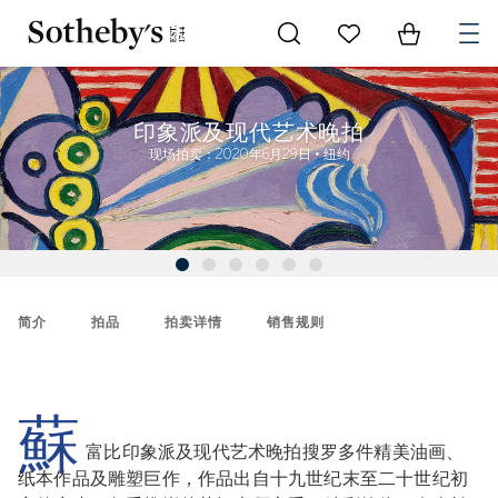
Go to My Favorites
Items in Sh
0
印象派及现代艺术晚拍
现场拍卖：2020年6月29日 • 纽约
简介
拍品
拍卖详情
销售规则
蘇
富比印象派及现代艺术晚拍搜罗多件精美油画、
纸本作品及雕塑巨作，作品出自十九世纪末至二十世纪初