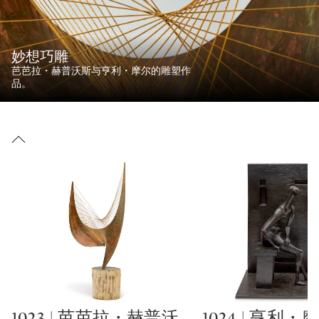
妙想巧雕
芭芭拉・赫普沃斯与亨利・摩尔的雕塑作
品。
1023 | 芭芭拉・赫普沃
1024 | 亨利・
Type: lot
Type: lot