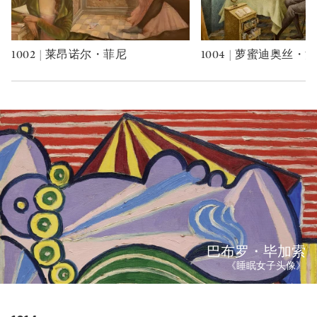
1002 | 莱昂诺尔・菲尼
1004 | 萝蜜迪奥丝・
Type: art
Type: art
巴布罗・毕加索
《睡眠女子头像》