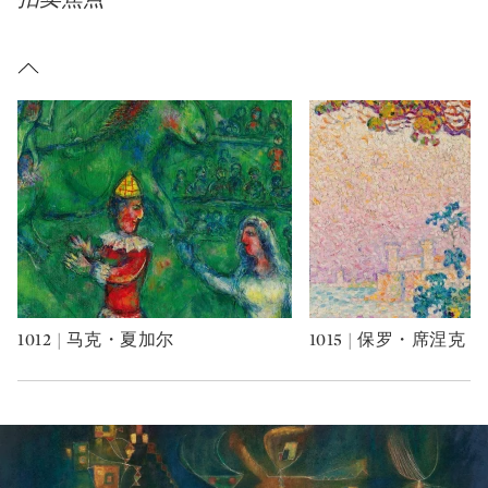
1012 | 马克・夏加尔
1015 | 保罗・席涅克
Type: art
Type: art