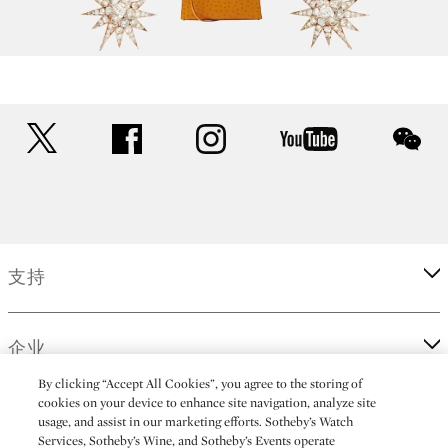
twitter
facebook
instagram
youtube
wec
支持
企业
By clicking “Accept All Cookies”, you agree to the storing of
cookies on your device to enhance site navigation, analyze site
更多
usage, and assist in our marketing efforts. Sotheby’s Watch
Services, Sotheby’s Wine, and Sotheby’s Events operate