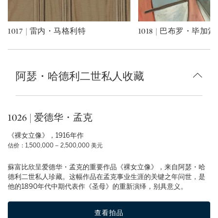
1017 | 雷内・马格利特
1018 | 巴布罗・毕加索
Type: art
Type: art
阿瑟・哈德利二世私人收藏
1026 | 爱德华・孟克
《裸女立像》，1916年作
估价：1,500,000 – 2,500,000 美元
蘇富比欣呈爱德华・孟克的重要作品《裸女立像》，来自阿瑟・哈
德利二世私人珍藏。这幅作品在孟克事业生涯的关键之年问世，是
他的1890年代中期代表作《圣母》的重新演绎，别具意义。
查看拍品