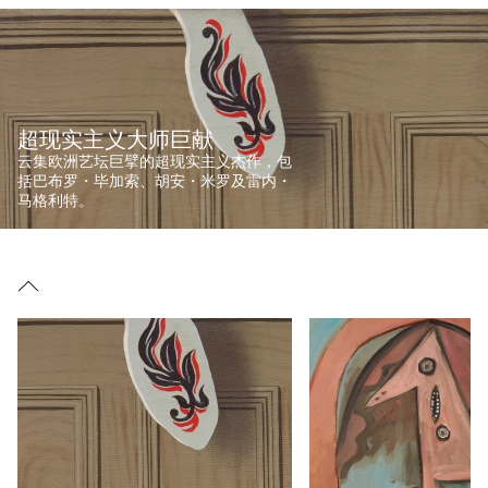
超现实主义大师巨献
云集欧洲艺坛巨擘的超现实主义杰作，包
括巴布罗・毕加索、胡安・米罗及雷内・
马格利特。