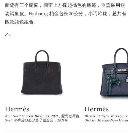
面缝有三个橱窗，橱窗上方撑起橘色的簷篷，垂盖采用短
吻鳄鱼皮。Faubourg 柏金包长20公分，小巧玲珑，总共有
四款颜色组合。
Hermès
Hermès
Type: lot
Type: lot
Noir Swift Shadow Birkin 25, 2021 | 愛馬仕黑色
Bleu Nuit Togo, Vert Cypres Sw
Swift 小牛皮25公分影子柏金包，2021年
Officier 30 Palladium Hardwar