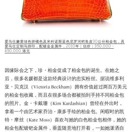
爱马仕嫩黄绿色拼橘色及米科诺斯蓝色尼罗河鳄鱼皮30公分柏金包，具
爱马仕定制马蹄印，配镀金金属件，2010年 | 估价：350,000 -
450,000 港元
因缘际会之下，珍・柏金促成了柏金包的诞生。在她之
后，很多名媛都是这款经典设计的忠实粉丝。据说维多利
亚・贝克汉（Victoria Beckham）拥有价值超过两百万美元
的柏金包收藏，而且在很多场合都被拍到手持不同柏金包
的照片。金・卡戴珊（Kim Kardashian）曾经在外出时，
拿着一个由艺术家乔治・康多手绘的柏金包。闲暇时的凯
特・摩丝（Kate Moss）喜欢与她的白色柏金包相伴，她的
柏金包配镀钯金属件，垂盖随意地打开着，一如她潇洒自