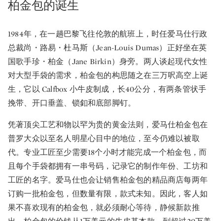
柏金包的诞生
1984年，在一趟巴黎飞往伦敦的航班上，时任爱马仕行政
总裁尚・路易・杜马斯（Jean-Louis Dumas）正好坐在英
国歌手珍・柏金（Jane Birkin）身旁。两人谈起现代女性
对大型手袋的需求，柏金包的构思随之在三万呎高空上诞
生，它以 Calfbox 小牛皮制成，长40公分，有两条管状手
挽带、开口垂盖、锁釦和底部脚钉。
凭著顶尖工艺和物以罕为贵的黄金法则，爱马仕柏金包在
普罗大众以至名人明星心目中的地位，至今仍难以被取
代。专业工匠至少需要18个小时才能完成一个柏金包，而
且每个手袋都拥有一串号码，记录它的制作年份、工坊和
工匠的名字。爱马仕也会让销售柏金包的精品商店每两年
订购一批柏金包，但数量有限，款式未知。因此，客人如
果不喜欢现有的柏金包，就必须耐心等待，静候新款推