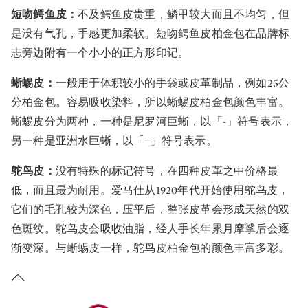
短吻鳄鱼皮：
不及鳄鱼皮贵重，鳞甲较大而且不均匀，但
是没有气孔，手感更加柔软。短吻鳄鱼皮柏金包在品牌标
志旁边附有一个小小的正方形印记。
蜥蜴皮：
一般用于体积较小的手袋或皮革制品，例如25公
分柏金包。容易吸收染料，所以蜥蜴皮柏金包颜色丰富。
蜥蜴皮分为两种，一种是尼罗河巨蜥，以「-」符号表示，
另一种是亚洲水巨蜥，以「=」符号表示。
鸵鸟皮：
没有特殊的标记符号，在四种皮革之中价格最
低，而且最为耐用。爱马仕从1920年代开始使用鸵鸟皮，
它们的毛孔较为深色，压平后，整张皮革会形成天然的双
色斑纹。鸵鸟皮会吸收油脂，经人手长年累月摩挲后会逐
渐变深。与蜥蜴皮一样，鸵鸟皮柏金包的颜色丰富多彩。