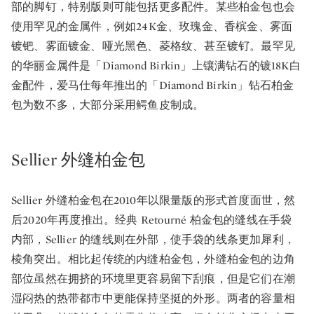
部的脚钉，特别版则可能包括更多配件。某些柏金包也会
使用罕见的金属件，例如24K金、玫瑰金、香槟金、雾面
镀钯、雾面镀金、哑光黑色、菱格纹、甚至镀钌。最罕见
的华丽金属件是「Diamond Birkin」上镶满钻石的镀18K白
金配件，爱马仕每年推出的「Diamond Birkin」钻石柏金
包为数不多，大部分采用鳄鱼皮制成。
Sellier 外缝柏金包
Sellier 外缝柏金包在2010年以限量版的形式首度面世，然
后2020年再度推出。经典 Retourné 柏金包的缝线在手袋
内部，Sellier 的缝线则在外部，使手袋的线条更加犀利，
棱角突出。相比起传统的内缝柏金包，外缝柏金包的边角
部位虽然在拥挤的环境里更容易留下刮痕，但是它们在潮
湿闷热的热带都市中更能保持坚挺的外形。两者的容量相