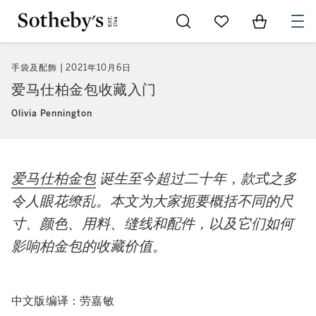
Go to My Favorites
Items in Sh
0
手袋及配飾
2021年10月6日
爱马仕柏金包收藏入门
Olivia Pennington
爱马仕柏金包
诞生至今超过二十年，款式之多
令人眼花缭乱。本文为大家扼要概括不同的尺
寸、颜色、用料、缝线和配件，以及它们如何
影响柏金包的收藏价值。
中文版编译：劳嘉敏