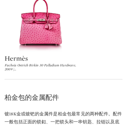
Hermès
Type: lot
Fuchsia Ostrich Birkin 30 Palladium Hardware,
2009 |
…
柏金包的金属配件
镀18K金或镀钯的金属件是柏金包最常见的两种配件。配件
一般包括正面的锁釦、一把锁头和一串钥匙、拉链以及底