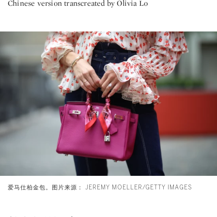
Chinese version transcreated by Olivia Lo
爱马仕柏金包。图片来源： JEREMY MOELLER/GETTY IMAGES