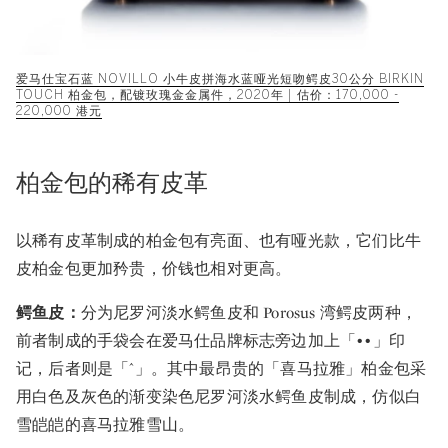
爱马仕宝石蓝 NOVILLO 小牛皮拼海水蓝哑光短吻鳄皮30公分 BIRKIN
TOUCH 柏金包，配镀玫瑰金金属件，2020年 | 估价：170,000 -
220,000 港元
柏金包的稀有皮革
以稀有皮革制成的柏金包有亮面、也有哑光款，它们比牛
皮柏金包更加矜贵，价钱也相对更高。
鳄鱼皮：
分为尼罗河淡水鳄鱼皮和 Porosus 湾鳄皮两种，
前者制成的手袋会在爱马仕品牌标志旁边加上「••」印
记，后者则是「^」。其中最昂贵的「喜马拉雅」柏金包采
用白色及灰色的渐变染色尼罗河淡水鳄鱼皮制成，仿似白
雪皑皑的喜马拉雅雪山。