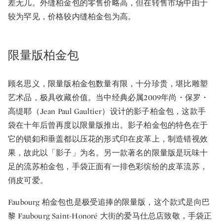
差无几。外缝柏金包的零售价略高，但在转售市场中由于
较为罕见，价格较内缝柏金包为高。
限量版柏金包
顾名思义，限量版柏金包数量有限，十分珍贵，堪比雕塑
艺术品，极具收藏价值。当中经典必属2009年尚・保罗・
高缇耶（Jean Paul Gaultier）设计的影子柏金包，这款手
袋在十年后曾再度以限量版推出。影子柏金包的特色在于
它的锁釦和垂盖都以压花的形式印在皮革上，制造错视效
果，故此以「影子」为名。另一款著名的限量版是玩味十
足的流苏柏金包，手袋正面有一排色彩缤纷的皮革流苏，
俏皮可爱。
Faubourg 柏金包也是极受追捧的限量版，这个款式是向巴
黎 Faubourg Saint-Honoré 大街的爱马仕总店致敬，手袋正