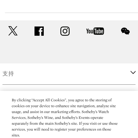
twitter
facebook
instagram
youtube
wec
支持
企业
By clicking “Accept All Cookies”, you agree to the storing of
cookies on your device to enhance site navigation, analyze site
usage, and assist in our marketing efforts. Sotheby’s Watch
更多
Services, Sotheby’s Wine, and Sotheby’s Events operate
separately from the main Sotheby’s site. If you visit or use those
services, you will need to register your preferences on those
sites.