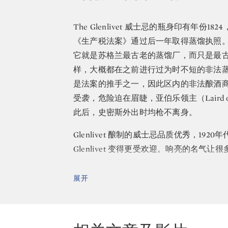
The Glenlivet 威士忌的瓶身印有年份18
《生产税法案》通过后一年取得蒸馏执照。虽然
它就是苏格兰最古老的蒸馏厂，而只是最古老的
样，大概都在之前进行过为时不短的非法蒸馏工
是法案的推手之一，因此区内的非法酿酒
受袭，危险迫在眉睫，亚伯乐领主（Laird o
此后，史密斯外出时均枪不离身。
Glenlivet 酿制的威士忌品质优秀，1920年
Glenlivet 变得更受欢迎。响亮的名气让很
1880年，法庭判定「The Glenlivet」
馏厂。直至二十世纪中期，总共有27间蒸馏厂在
展开
The Glenlivet 威士忌多年来保持
一。他们的酒液洋溢清新水果和酯类甜香，