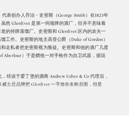
24，代表创办人乔治・史密斯（George Smith）在1823年
 Glenlivet 是第一间领牌的酒厂，但并不意味着
持牌蒸馏厂。史密斯和 Glenlivet 区内的农夫一
作。史密斯的地主高登公爵（Duke of Gordon）
商和走私者把史密斯视为叛徒。史密斯和他的酒厂几度
f Aberlour）于是赠他一对手枪作为自卫武器，据说
代，经设于爱丁堡的酒商 Andrew Usher & Co 代理后，
多威士忌品牌把 Glenlivet 一字放在名称后面，但是
只能由 Glenlivet 蒸馏厂独家使用，以兹区别其他借名的蒸
名称里冠上 Glenlivet 一字。
超卓品质，其单一麦芽威士忌至今依然是全球最畅销的产品之
平易近人，广受世界各地的威士忌迷喜爱。 The