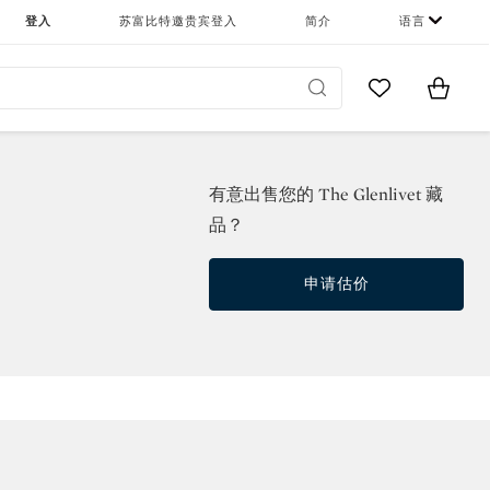
登入
苏富比特邀贵宾登入
简介
语言
Go to My Favor
Items i
0
有意出售您的 The Glenlivet 藏
品？
申请估价