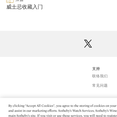
CATEGORY:
威士忌收藏入门
twitter
支持
联络我们
常见问题
By clicking “Accept All Cookies”, you agree to the storing of cookies on your 
(C) 2026 Sotheby's
and assist in our marketing efforts. Sotheby’s Watch Services, Sotheby’s Win
main Sotheby’s site. If you visit or use those services, you will need to regist