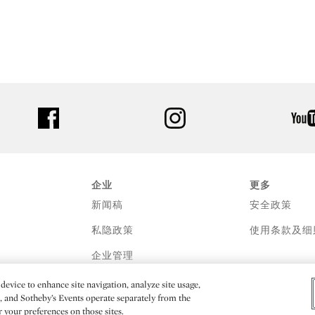
facebook
instagram
企业
更多
新闻稿
安全政策
私隐政策
使用条款及细
企业管理
device to enhance site navigation, analyze site usage,
e, and Sotheby’s Events operate separately from the
er your preferences on those sites.