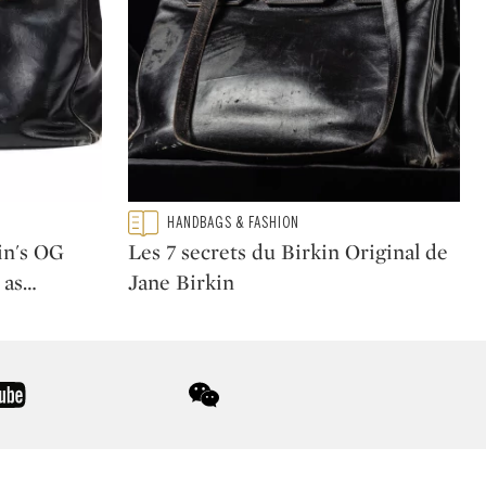
Type: featured
HANDBAGS & FASHION
CATEGORY:
in's OG
Les 7 secrets du Birkin Original de
 as
…
Jane Birkin
youtube
wechat