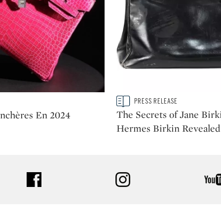
Type: story
PRESS RELEASE
CATEGORY:
The Secrets of Jane Birk
Enchères En 2024
Hermes Birkin Revealed
facebook
instagram