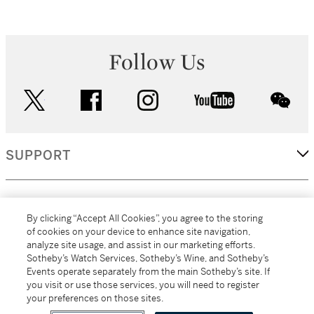
Follow Us
twitter
facebook
instagram
youtube
wec
SUPPORT
CORPORATE
By clicking “Accept All Cookies”, you agree to the storing
of cookies on your device to enhance site navigation,
analyze site usage, and assist in our marketing efforts.
MORE...
Sotheby’s Watch Services, Sotheby’s Wine, and Sotheby’s
Events operate separately from the main Sotheby’s site. If
you visit or use those services, you will need to register
your preferences on those sites.