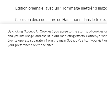
Édition originale
, avec un "Hommage illettré" d’Iliaz
5 bois en deux couleurs de Hausmann dans le texte.
Tirage unique à 50 exemplaires sur Japon ancien
(n°
By clicking “Accept All Cookies”, you agree to the storing of cookies 
analyze site usage, and assist in our marketing efforts. Sotheby’s Wa
sur la page de titre.
Events operate separately from the main Sotheby’s site. If you visit or
your preferences on those sites.
Cette fois encore, Iliazd réinvente la forme du livre
feuillets de texte précédés et suivis d’un double feui
feuillets doubles formant chemise, de papier de coul
Iliazd s'était lié avec Raoul Hausmann, l’un des princ
phonétique et visuelle. Initié en 1954, le volume réu
Condition Report
Provenance