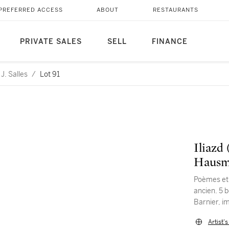
PREFERRED ACCESS
ABOUT
RESTAURANTS
PRIVATE SALES
SELL
FINANCE
J. Salles
/
Lot 91
Iliazd
Hausm
Poèmes et 
ancien. 5 
Barnier, i
Artist'