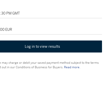
01:30 PM GMT
000 EUR
Log in to view results
 may charge or debit your saved payment method subject to the terms
t out in our Conditions of Business for Buyers.
Read more.