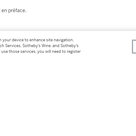
d en préface.
 50), signé au crayon par l'auteur et l'éditeur
on your device to enhance site navigation,
tch Services, Sotheby’s Wine, and Sotheby’s
 use those services, you will need to register
. Sous une couverture de parchemin, ce sont 16
llet de papier d’Arches, le tout contenu dans 3
eur.
ipaux dadaïstes berlinois, pionnier de la poésie
nit des poèmes datant de 1947.