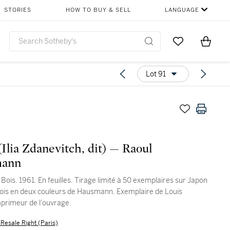
STORIES
HOW TO BUY & SELL
LANGUAGE
Go to My Favor
Items i
0
Lot 91
 (Ilia Zdanevitch, dit) — Raoul
ann
Bois. 1961. En feuilles. Tirage limité à 50 exemplaires sur Japon
bois en deux couleurs de Hausmann. Exemplaire de Louis
mprimeur de l’ouvrage.
s Resale Right (Paris)