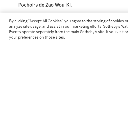
Pochoirs de Zao Wou-Ki.
Édition originale
des deux poèmes de Pierre Lecuire 
By clicking “Accept All Cookies”, you agree to the storing of cookies 
analyze site usage, and assist in our marketing efforts. Sotheby’s Wa
Events operate separately from the main Sotheby’s site. If you visit or
Illustrée de 7 "signes" peints au pochoir par Zao Wou
your preferences on those sites.
Tirage unique à 50 exemplaires numérotés
sur papie
l'auteur et l'artiste à l'encre dorée.
Imprimé sur un papier mexicain irrégulier brun foncé,
qui s’inspirent du caractère chinois signifiant "livre
Complet du prospectus de l'éditeur (imprimé en doré
Pierre Lecuire à l'encre dorée : "
Amitiés sur amate
".
Condition Report