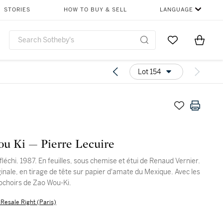
STORIES
HOW TO BUY & SELL
LANGUAGE
Go to My Favor
Items i
0
Lot 154
u Ki — Pierre Lecuire
fléchi. 1987. En feuilles, sous chemise et étui de Renaud Vernier.
ginale, en tirage de tête sur papier d'amate du Mexique. Avec les
ochoirs de Zao Wou-Ki.
s Resale Right (Paris)