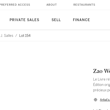
PREFERRED ACCESS
ABOUT
RESTAURANTS
PRIVATE SALES
SELL
FINANCE
J. Salles
/
Lot 154
Zao Wo
Le Livre ré
Édition ori
précieux p
Artist'