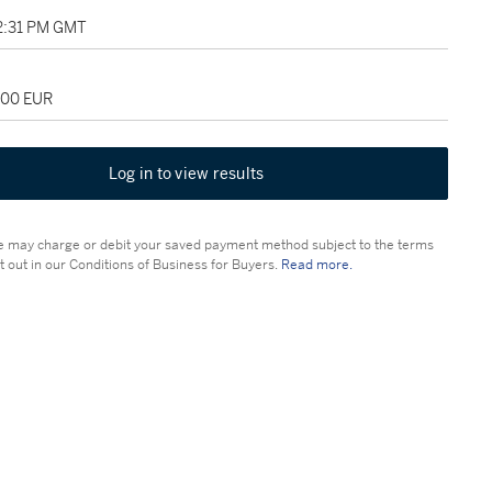
02:31 PM GMT
000 EUR
Log in to view results
 may charge or debit your saved payment method subject to the terms
t out in our Conditions of Business for Buyers.
Read more.