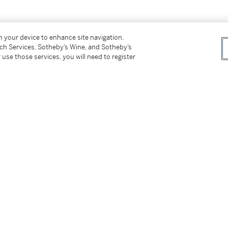
imprimés en lettres dorées.
on your device to enhance site navigation,
tch Services, Sotheby’s Wine, and Sotheby’s
 use those services, you will need to register
-Ki.
r d'amate du Mexique (n° 6), signés par
 le livre est illustré de pochoirs de Zao Wou-Ki
" et de motifs d'estampes de la période Han.
 sur le même papier), avec un petit mot de