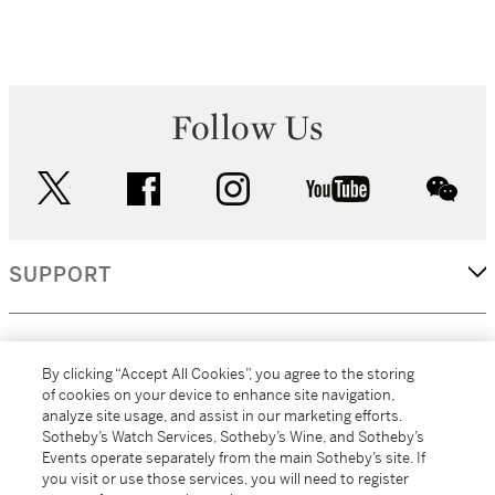
Follow Us
twitter
facebook
instagram
youtube
wec
SUPPORT
CORPORATE
By clicking “Accept All Cookies”, you agree to the storing
of cookies on your device to enhance site navigation,
analyze site usage, and assist in our marketing efforts.
MORE...
Sotheby’s Watch Services, Sotheby’s Wine, and Sotheby’s
Events operate separately from the main Sotheby’s site. If
you visit or use those services, you will need to register