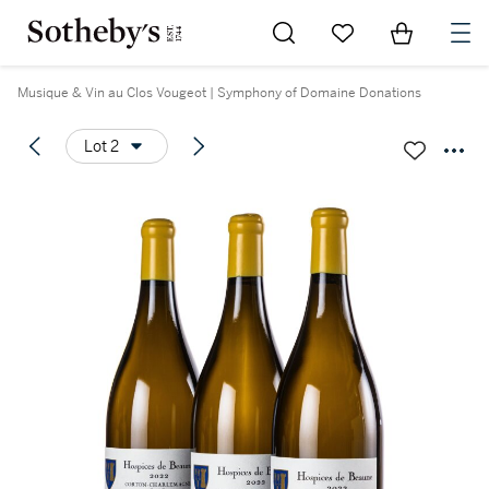
Go to My Favorites
Items in Sh
0
Musique & Vin au Clos Vougeot | Symphony of Domaine Donations
Lot 2