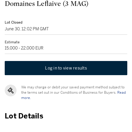
Domaines Leflaive (3 MAG)
Lot Closed
June 30, 12:02 PM GMT
Estimate
15,000 - 22,000 EUR
Log in to view results
We may charge or debit your saved payment method subject to
the terms set out in our Conditions of Business for Buyers.
Read
more.
Lot Details