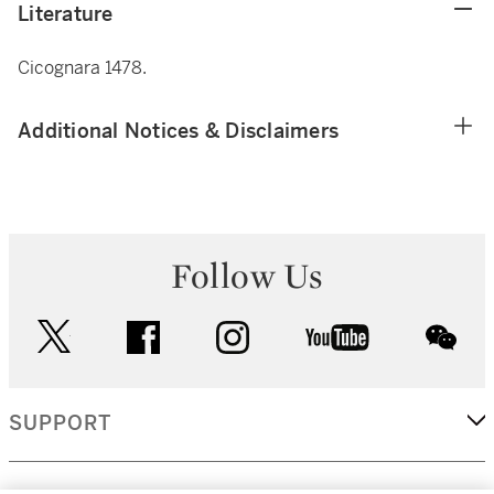
Literature
Cicognara 1478.
Additional Notices & Disclaimers
Follow Us
twitter
facebook
instagram
youtube
wec
SUPPORT