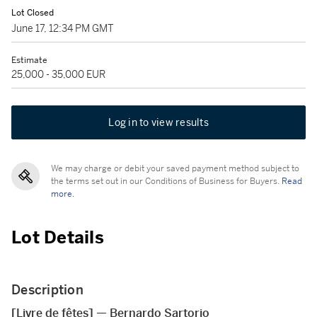
Lot Closed
June 17, 12:34 PM GMT
Estimate
25,000 - 35,000 EUR
Log in to view results
We may charge or debit your saved payment method subject to
the terms set out in our Conditions of Business for Buyers.
Read
more.
Lot Details
Description
[Livre de fêtes] — Bernardo Sartorio