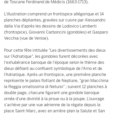
de Toscane Ferdinand de Médicis (1663-1713).
L'illustration comprend un frontispice allégorique et 14
planches dépliantes, gravées sur cuivre par Alessandro
dalla Via d'après les dessins de Lodovico Lamberti
(frontispice), Giovanni Carboncini (gondoles) et Gasparo
Vecchia (vue de Venise).
Pour cette fête intitulée "Les divertissements des dieux
sur l’Adriatique", les gondoles furent décorées avec
l'exhubérance baroque de l'époque selon le thème des
dieux défilant au confluent symbolique de l’Arno et de
l’Adriatique. Après un frontispice, une première planche
représente le palais flottant de Neptune, "gran Macchina
la Reggia ornatissima di Netuno" ; suivent 12 planches à
double page, chacune figurant une gondole baroque
ornée d’une divinité à la proue ou à la poupe. L’ouvrage
s’achève par une vue aérienne de la régate depuis la
place Saint-Marc, avec en arrière-plan la Salute et San