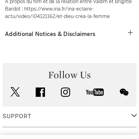
À propos du film et de la relation entre Vadim et Brigitte
Bardot :
https://www.ina.fr/ina-eclaire-
actu/video/i04121162/et-dieu-crea-la-femme
Additional Notices & Disclaimers
Follow Us
twitter
facebook
instagram
youtube
wec
SUPPORT
CORPORATE