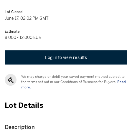
Lot Closed
June 17, 02:02 PM GMT
Estimate
8,000 - 12,000 EUR
Log in to view results
We may charge or debit your saved payment method subject to
the terms set out in our Conditions of Business for Buyers.
Read
more.
Lot Details
Description