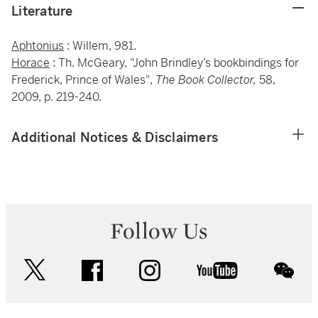
Literature
Aphtonius
: Willem, 981.
Horace
: Th. McGeary, "John Brindley’s bookbindings for
Frederick, Prince of Wales",
The Book Collector,
58,
2009, p. 219-240.
Additional Notices & Disclaimers
Follow Us
twitter
facebook
instagram
youtube
wec