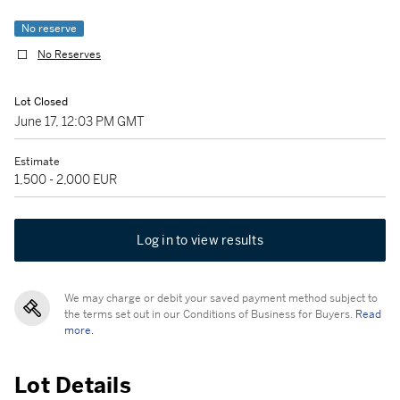
No reserve
No Reserves
Lot Closed
June 17, 12:03 PM GMT
Estimate
1,500 - 2,000 EUR
Log in to view results
We may charge or debit your saved payment method subject to
the terms set out in our Conditions of Business for Buyers.
Read
more.
Lot Details