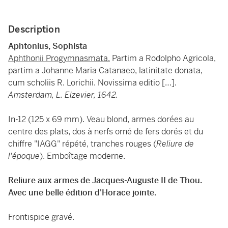
Description
Aphtonius, Sophista
Aphthonii Progymnasmata.
Partim a Rodolpho Agricola,
partim a Johanne Maria Catanaeo, latinitate donata,
cum scholiis R. Lorichii. Novissima editio […].
Amsterdam, L. Elzevier, 1642.
In-12 (125 x 69 mm). Veau blond, armes dorées au
centre des plats, dos à nerfs orné de fers dorés et du
chiffre "IAGG" répété, tranches rouges (
Reliure de
l'époque
). Emboîtage moderne.
Reliure aux armes de Jacques-Auguste II de Thou.
Avec une belle édition d'Horace jointe.
Frontispice gravé.