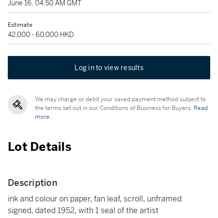
June 16, 04:50 AM GMT
Estimate
42,000 - 60,000 HKD
Log in to view results
We may charge or debit your saved payment method subject to
the terms set out in our Conditions of Business for Buyers.
Read
more.
Lot Details
Description
ink and colour on paper, fan leaf, scroll, unframed
signed, dated 1952, with 1 seal of the artist