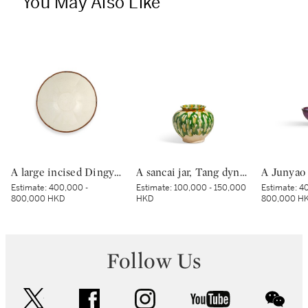
You May Also Like
A large incised Dingyao 'peony' bowl, Northern Song dynasty | 北宋 定窰白釉劃牡丹紋分格盌
A sancai jar, Tang dynasty | 唐 三彩罐
Estimate:
400,000 -
Estimate:
100,000 - 150,000
Estimate:
40
800,000 HKD
HKD
800,000 H
Follow Us
twitter
facebook
instagram
youtube
wec