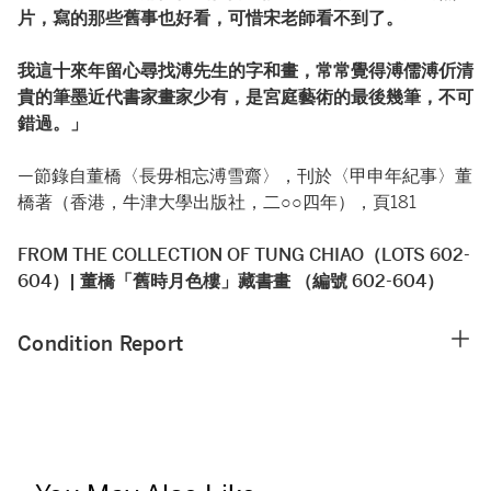
片，寫的那些舊事也好看，可惜宋老師看不到了。
我這十來年留心尋找溥先生的字和畫，常常覺得溥儒溥伒清
貴的筆墨近代書家畫家少有，是宮庭藝術的最後幾筆，不可
錯過。」
—節錄自董橋〈長毋相忘溥雪齋〉，刊於〈甲申年紀事〉董
橋著（香港，牛津大學出版社，二○○四年），頁181
FROM THE COLLECTION OF TUNG CHIAO（LOTS 602-
604）| 董橋「舊時月色樓」藏書畫 （編號 602-604）
Condition Report