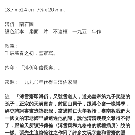
18.7 x 51.4 cm 7⅜ x 20¼ in.
溥伒 蘭石圖
設色紙本 扇面 片 不連框 一九五二年作
款識：
壬辰暮春之初，雪齋寫。
鈐印：「溥伒印信長壽」。
來源：一九九〇年代得自溥佐家屬
註：
「溥雪齋即溥伒，又號雪道人，道光皇帝第九子奕譓的
孫子，正宗的天潢貴胄，封固山貝子，跟溥心畬一樣博學，
經史詩詞書畫造詣都深，當過輔仁大學教授，臺南教我們大
一國文的宋老師早歲選過他的課，說他清清瘦瘦文雅得不得
了，跟前天所讀張傳倫〈溥雪齋和九格格的紫檀插屏〉說的
一樣。張先生這篇憶往之作附了許多文玩字畫和雪齋的照