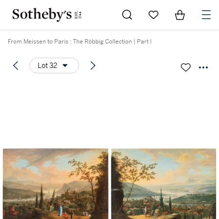
Go to My Favorites
Items in Sh
0
From Meissen to Paris : The Röbbig Collection | Part I
Lot 32