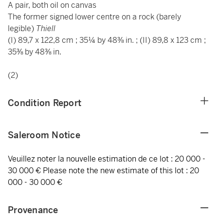
A pair, both oil on canvas
The former signed lower centre on a rock (barely
legible)
Thiell
(I) 89,7 x 122,8 cm ; 35¼ by 48⅜ in. ; (II) 89,8 x 123 cm ;
35⅜ by 48⅜ in.
(2)
Condition Report
Saleroom Notice
Veuillez noter la nouvelle estimation de ce lot : 20 000 -
30 000 € Please note the new estimate of this lot : 20
000 - 30 000 €
Provenance