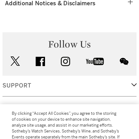
Additional Notices & Disclaimers
Follow Us
twitter
facebook
instagram
youtube
wec
SUPPORT
CORPORATE
By clicking “Accept All Cookies”, you agree to the storing
of cookies on your device to enhance site navigation,
analyze site usage, and assist in our marketing efforts.
MORE...
Sotheby’s Watch Services, Sotheby’s Wine, and Sotheby’s
Events operate separately from the main Sotheby’s site. If