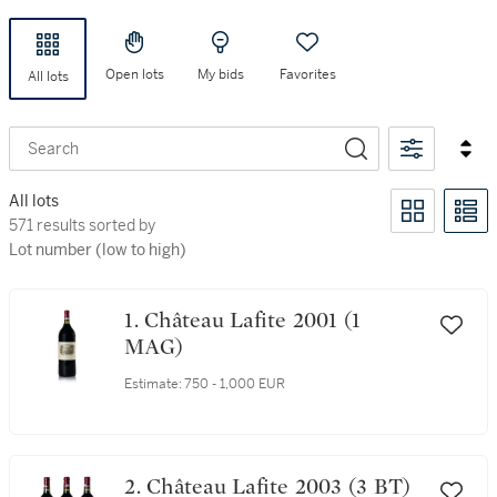
Open lots
My bids
Favorites
All lots
Search
All lots
571 results sorted by Lot number (low to high)
571 results sorted by
Lot number (low to high)
1. Château Lafite 2001 (1
MAG)
Estimate:
750 - 1,000 EUR
2. Château Lafite 2003 (3 BT)