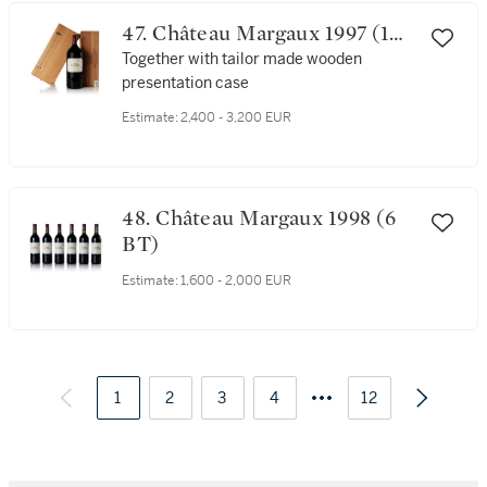
47. Château Margaux 1997 (1
IMP)
Together with tailor made wooden
presentation case
Estimate:
2,400 - 3,200 EUR
48. Château Margaux 1998 (6
BT)
Estimate:
1,600 - 2,000 EUR
1
2
3
4
12