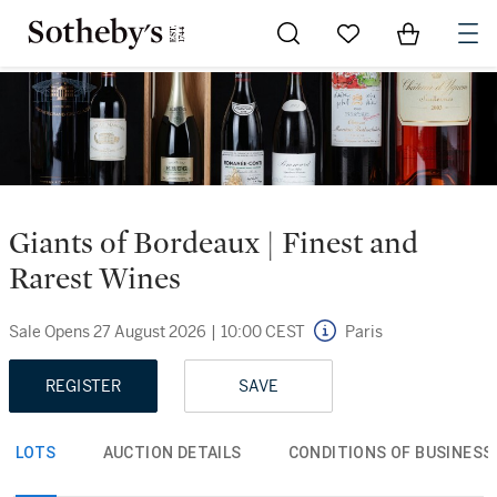
Go to My Favorites
Items in Sh
0
Giants of Bordeaux | Finest and
Rarest Wines
Sale Opens
27 August 2026
|
10:00 CEST
Paris
REGISTER
SAVE
LOTS
AUCTION DETAILS
CONDITIONS OF BUSINESS