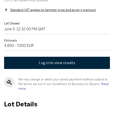
1 of 2 Jeroboams produced
Standard VAT applies to hammer price and buyer's premium
Lot Closed
June 5, 12:32:00 PM GMT
Estimate
4,800 - 7,000 EUR
Log in to view results
We may charge or debit your saved payment method subject to
the terms set out in our Conditions of Business for Buyers.
Read
more.
Lot Details