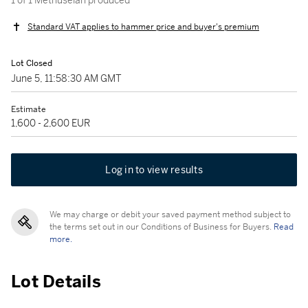
1 of 1 Methuselah produced
Standard VAT applies to hammer price and buyer's premium
Lot Closed
June 5, 11:58:30 AM GMT
Estimate
1,600 - 2,600 EUR
Log in to view results
We may charge or debit your saved payment method subject to
the terms set out in our Conditions of Business for Buyers.
Read
more.
Lot Details