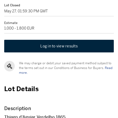
Lot Closed
May 27, 01:59:30 PM GMT
Estimate
1,000 - 1,800 EUR
Log in to view results
We may charge or debit your saved payment method subject to
the terms set out in our Conditions of Business for Buyers.
Read
more.
Lot Details
Description
Thiago d'Aguiar Verdelho 1865