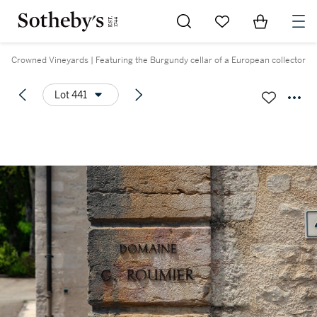
Go to My Favorites
Items in Sh
0
Crowned Vineyards | Featuring the Burgundy cellar of a European collector
Lot 441