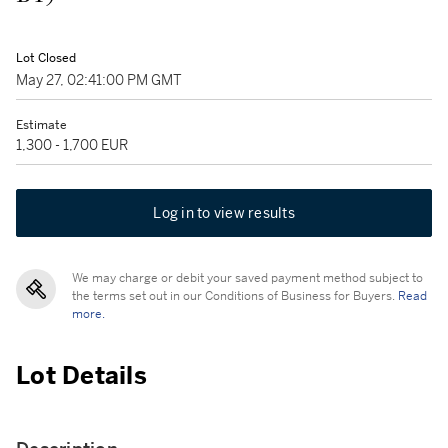
Lot Closed
May 27, 02:41:00 PM GMT
Estimate
1,300 - 1,700 EUR
Log in to view results
We may charge or debit your saved payment method subject to
the terms set out in our Conditions of Business for Buyers.
Read
more.
Lot Details