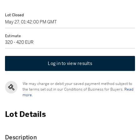
Lot Closed
May 27, 01:42:00 PM GMT
Estimate
320 - 420 EUR
Log in to view results
We may charge or debit your saved payment method subject to
the terms set out in our Conditions of Business for Buyers.
Read
more.
Lot Details
Description