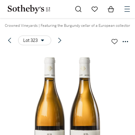
Go to My Favorites
Items in Sh
0
Crowned Vineyards | Featuring the Burgundy cellar of a European collector
Lot 323