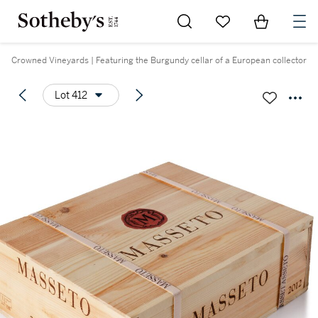
Go to My Favorites
Items in Sh
0
Crowned Vineyards | Featuring the Burgundy cellar of a European collector
Lot 412