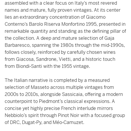
assembled with a clear focus on Italy’s most revered
names and mature, fully proven vintages. At its center
lies an extraordinary concentration of Giacomo
Conterno’s Barolo Riserva Monfortino 1995, presented in
remarkable quantity and standing as the defining pillar of
the collection. A deep and mature selection of Gaja
Barbaresco, spanning the 1980s through the mid‑1990s,
follows closely, reinforced by carefully chosen wines
from Giacosa, Sandrone, Vietti, and a historic touch
from Biondi‑Santi with the 1955 vintage.
The Italian narrative is completed by a measured
selection of Masseto across multiple vintages from
2000s to 2010s, alongside Sassicaia, offering a modern
counterpoint to Piedmont’s classical expressions. A
concise yet highly precise French interlude mirrors
Nebbiolo’s spirit through Pinot Noir with a focused group
of DRC, Dugat‑Py, and Méo‑Camuzet.