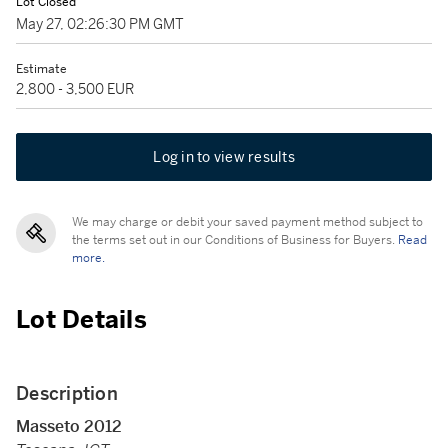
Lot Closed
May 27, 02:26:30 PM GMT
Estimate
2,800 - 3,500 EUR
Log in to view results
We may charge or debit your saved payment method subject to
the terms set out in our Conditions of Business for Buyers.
Read
more.
Lot Details
Description
Masseto 2012