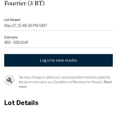
Fourrier (3 BT)
Lot Closed
May 27, 12:48:30 PM GMT
Estimate
450 - 550 EUR
Log in to view results
We may charge or debit your saved payment method subject to
the terms set out in our Conditions of Business for Buyers.
Read
more.
Lot Details