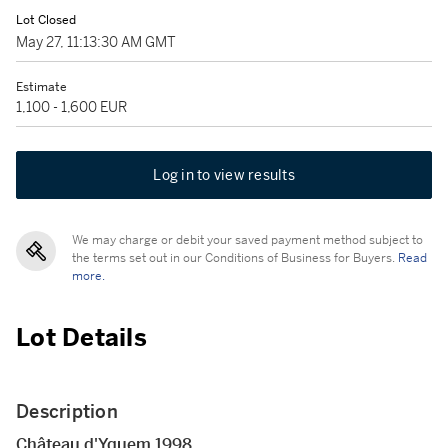
Lot Closed
May 27, 11:13:30 AM GMT
Estimate
1,100 - 1,600 EUR
Log in to view results
We may charge or debit your saved payment method subject to
the terms set out in our Conditions of Business for Buyers.
Read
more.
Lot Details
Description
Château d'Yquem 1998