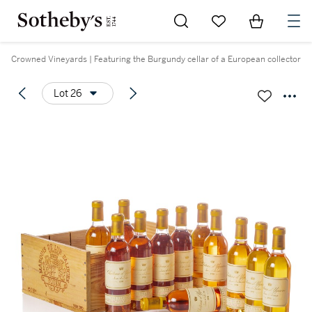
Go to My Favorites
Items in Sh
0
Crowned Vineyards | Featuring the Burgundy cellar of a European collector
Lot 26