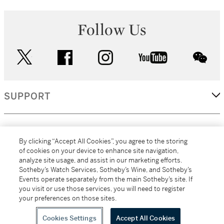
Follow Us
twitter
facebook
instagram
youtube
wec
SUPPORT
CORPORATE
By clicking “Accept All Cookies”, you agree to the storing
of cookies on your device to enhance site navigation,
analyze site usage, and assist in our marketing efforts.
MORE...
Sotheby’s Watch Services, Sotheby’s Wine, and Sotheby’s
Events operate separately from the main Sotheby’s site. If
you visit or use those services, you will need to register
your preferences on those sites.
(C) 2026
All alcoholic beverage sales in New York are made solely by
Sotheby's
Sotheby's Wine (NEW L1046028)
Cookies Settings
Accept All Cookies