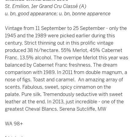
St. Emilion, 1er Grand Cru Classé (A)
u. bn, good appearance; u. bn, bonne apparence
Vintage from 11 September to 25 September - only the
1945 and the 1989 were picked earlier during this
century. Strict thinning out in this prolific vintage
produced 38 hl/hectare. 55% Merlot, 45% Cabernet
Franc. 13.5% alcohol. The overripe Merlot this year was
balanced by Cabernet Franc freshness. The dream
comparison with 1989. In 2011 from double magnum, a
nose of figs. Toast and caramel. An amazing array of
scents. Fabulous, sweet, spicy cinnamon on the
palate. Pure silk. Tremendously seductive with sweet
leather at the end. In 2013, just incredible - one of the
greatest Cheval Blancs. Serena Sutcliffe, MW
WA 98+