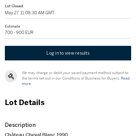
Lot Closed
May 27, 11:08:30 AM GMT
Estimate
700 - 900 EUR
Log in to view results
We may charge or debit your saved payment method subject to
the terms set out in our Conditions of Business for Buyers.
Read
more.
Lot Details
Description
Château Cheval Blanc 1990