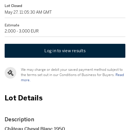
Lot Closed
May 27, 11:05:30 AM GMT
Estimate
2,000 - 3,000 EUR
Log in to view results
We may charge or debit your saved payment method subject to
the terms set out in our Conditions of Business for Buyers.
Read
more.
Lot Details
Description
Château Cheval Blanc 1950