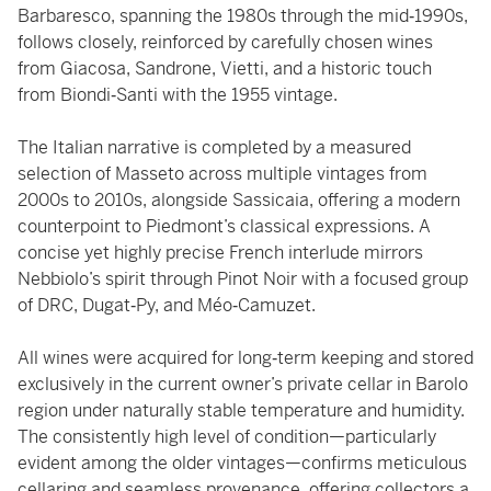
Barbaresco, spanning the 1980s through the mid‑1990s,
follows closely, reinforced by carefully chosen wines
from Giacosa, Sandrone, Vietti, and a historic touch
from Biondi‑Santi with the 1955 vintage.
The Italian narrative is completed by a measured
selection of Masseto across multiple vintages from
2000s to 2010s, alongside Sassicaia, offering a modern
counterpoint to Piedmont’s classical expressions. A
concise yet highly precise French interlude mirrors
Nebbiolo’s spirit through Pinot Noir with a focused group
of DRC, Dugat‑Py, and Méo‑Camuzet.
All wines were acquired for long‑term keeping and stored
exclusively in the current owner’s private cellar in Barolo
region under naturally stable temperature and humidity.
The consistently high level of condition—particularly
evident among the older vintages—confirms meticulous
cellaring and seamless provenance, offering collectors a