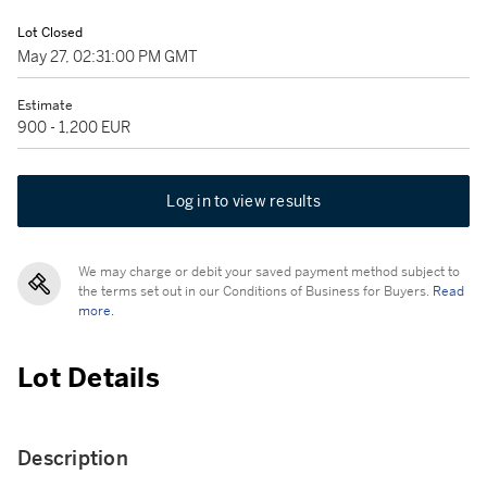
Lot Closed
May 27, 02:31:00 PM GMT
Estimate
900 - 1,200 EUR
Log in to view results
We may charge or debit your saved payment method subject to
the terms set out in our Conditions of Business for Buyers.
Read
more.
Lot Details
Description