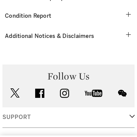
Condition Report
Additional Notices & Disclaimers
Follow Us
twitter
facebook
instagram
youtube
wec
SUPPORT