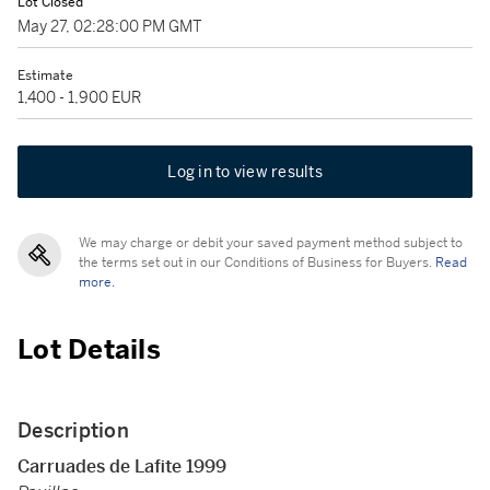
Lot Closed
May 27, 02:28:00 PM GMT
Estimate
1,400 - 1,900 EUR
Log in to view results
We may charge or debit your saved payment method subject to
the terms set out in our Conditions of Business for Buyers.
Read
more.
Lot Details
Description
Carruades de Lafite 1999