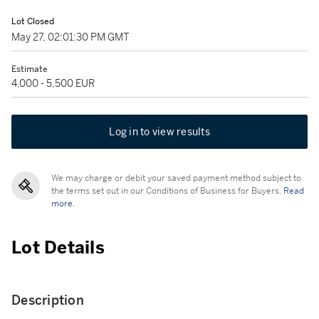
Lot Closed
May 27, 02:01:30 PM GMT
Estimate
4,000 - 5,500 EUR
Log in to view results
We may charge or debit your saved payment method subject to
the terms set out in our Conditions of Business for Buyers.
Read
more.
Lot Details
Description