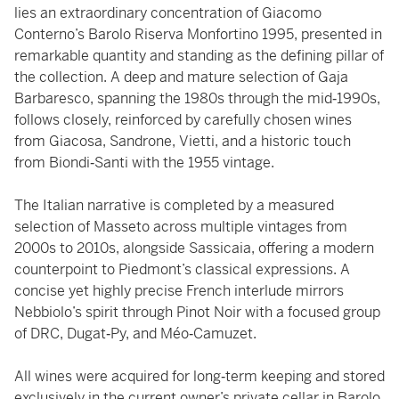
lies an extraordinary concentration of Giacomo
Conterno’s Barolo Riserva Monfortino 1995, presented in
remarkable quantity and standing as the defining pillar of
the collection. A deep and mature selection of Gaja
Barbaresco, spanning the 1980s through the mid‑1990s,
follows closely, reinforced by carefully chosen wines
from Giacosa, Sandrone, Vietti, and a historic touch
from Biondi‑Santi with the 1955 vintage.
The Italian narrative is completed by a measured
selection of Masseto across multiple vintages from
2000s to 2010s, alongside Sassicaia, offering a modern
counterpoint to Piedmont’s classical expressions. A
concise yet highly precise French interlude mirrors
Nebbiolo’s spirit through Pinot Noir with a focused group
of DRC, Dugat‑Py, and Méo‑Camuzet.
All wines were acquired for long‑term keeping and stored
exclusively in the current owner’s private cellar in Barolo