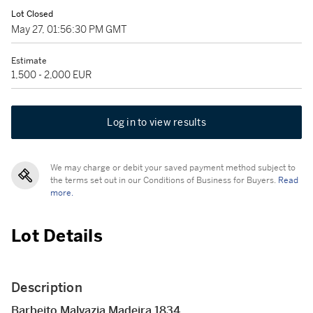
Lot Closed
May 27, 01:56:30 PM GMT
Estimate
1,500 - 2,000 EUR
Log in to view results
We may charge or debit your saved payment method subject to
the terms set out in our Conditions of Business for Buyers.
Read
more.
Lot Details
Description
Barbeito Malvazia Madeira 1834