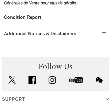
Générales de Vente pour plus de détails.
Condition Report
Additional Notices & Disclaimers
Follow Us
twitter
facebook
instagram
youtube
wec
SUPPORT