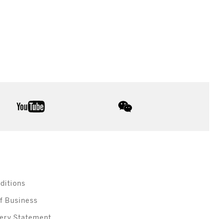
youtube
wechat
ditions
f Business
ery Statement