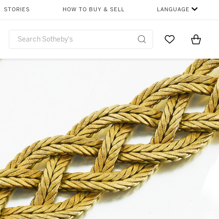
STORIES
HOW TO BUY & SELL
LANGUAGE
Go to My Favor
Items i
0