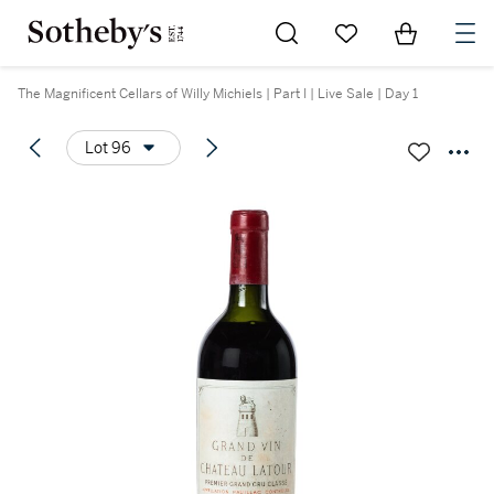
Go to My Favorites
Items in Sh
0
The Magnificent Cellars of Willy Michiels | Part I | Live Sale | Day 1
Lot 96