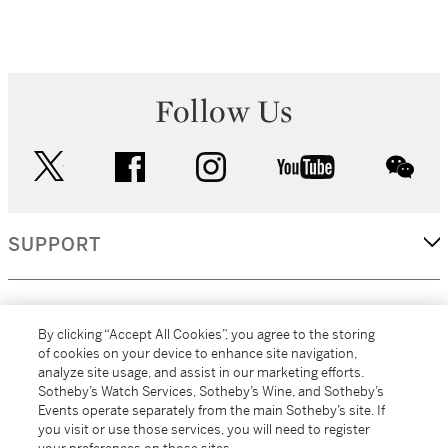
Follow Us
twitter
facebook
instagram
youtube
wec
SUPPORT
CORPORATE
By clicking “Accept All Cookies”, you agree to the storing
of cookies on your device to enhance site navigation,
analyze site usage, and assist in our marketing efforts.
MORE...
Sotheby’s Watch Services, Sotheby’s Wine, and Sotheby’s
Events operate separately from the main Sotheby’s site. If
you visit or use those services, you will need to register